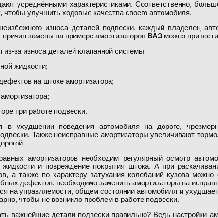
дают усреднёнными характеристиками. Соответственно, больш
, чтобы улучшить ходовые качества своего автомобиля.
 неизбежного износа деталей подвески, каждый владелец ав
 причин замены на примере амортизаторов
ВАЗ
можно привести
 из-за износа деталей клапанной системы;
ной жидкости;
 дефектов на штоке амортизатора;
 амортизатора;
торе при работе подвески.
ся в ухудшении поведения автомобиля на дороге, чрезмерн
подвески. Также неисправные амортизаторы увеличивают тормо
орогой.
равных амортизаторов необходим регулярный осмотр автом
 жидкости и повреждение покрытия штока. А при раскачиван
ов, а также по характеру затухания колебаний кузова можно
бных дефектов, необходимо заменить амортизаторы на исправн
ся на управляемости, общем состоянии автомобиля и ухудшае
арно, чтобы не возникло проблем в работе подвески.
рать важнейшие детали подвески правильно? Ведь настройки ам