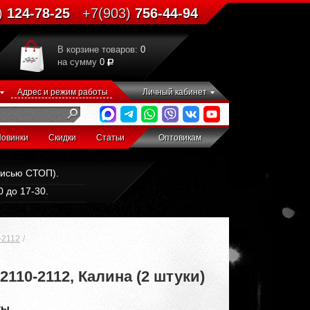
)
124-78-25
+7(903)
756-44-94
В корзине товаров:
0
на сумму
0
Адрес и режим работы
Личный кабинет
овинки
Скидки
Статьи
Оптовикам
дписью СТОП).
 до 17-30.
-2112
10-2112, Калина (2 штуки)
ты