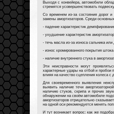
Выходя с конвейера, автомобили обла
стремятся усовершенствовать подвеску
Со временем из-за состояния дорог и
замены амортизаторов. Среди основных
- падение характеристик демпфирования
- ухудшение характеристик амортизатор
- течь масла из-за износа сальника или
- износ хромированного покрытия штока
- наличие внутреннего стука в амортиза
Эти неисправности могут проявлять
характерные удары на отбой и пробои 
влияя на качество сцепления колеса с д
Для своевременного выявления неисп
выявить наличие течи амортизаторной
наличию стуков, скрипа и прочих звук
обнаружении на своём автомобиле подо
амортизаторов отрицательно сказывает
на одной оси рекомендуется менять поп
И тут возникает вопрос: как же подоб