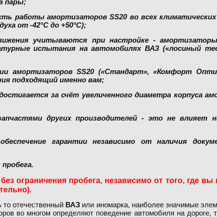
в пары;
сть работы амортизаторов SS20 во всех климатических 
ха от -42°С до +50°С);
движения учитываются при настройке - амортизатор
атурные испытания на автомобилях ВАЗ («лосиный тес
ии амортизаторов SS20 («Стандарт», «Комфорт Оптим
ия подходящий именно вам;
 достигается за счёт увеличенного диаметра корпуса ам
запчастями других производителей - это не влияет н
беспечение гарантии независимо от наличия докуме
 пробега.
 без ограничения пробега, независимо от того, где вы
тельно).
ь то отечественный
ВАЗ
или иномарка, наиболее значимые элем
оров во многом определяют поведение автомобиля на дороге, т