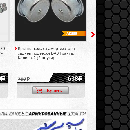
S20
Крышка кожуха амортизатора
Болты с гайками 
/м
задней подвески ВАЗ Гранта,
амортизаторов за
Калина-2 (2 штуки)
для а/м ВАЗ 2108
2112, 2113-2115, 
Гранта (комплект)
0
638
750
Купить
Ку