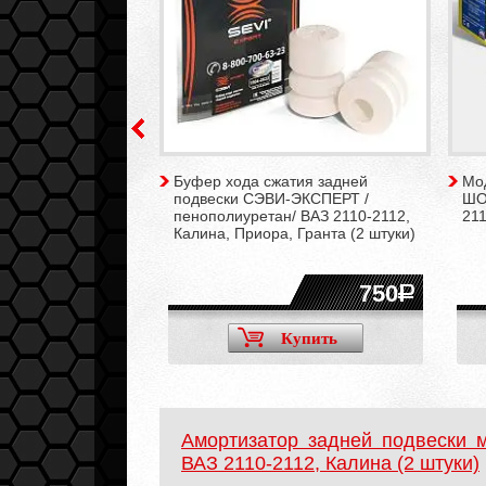
 подвески
Буфер хода сжатия задней
Мо
IVE с занижением
подвески СЭВИ-ЭКСПЕРТ /
ШО
ВАЗ 2108-21099,
пенополиуретан/ ВАЗ 2110-2112,
211
-2115, Калина,
Калина, Приора, Гранта (2 штуки)
(2 штуки)
4200
750
Купить
Купить
Амортизатор задней подвески
ВАЗ 2110-2112, Калина (2 штуки)