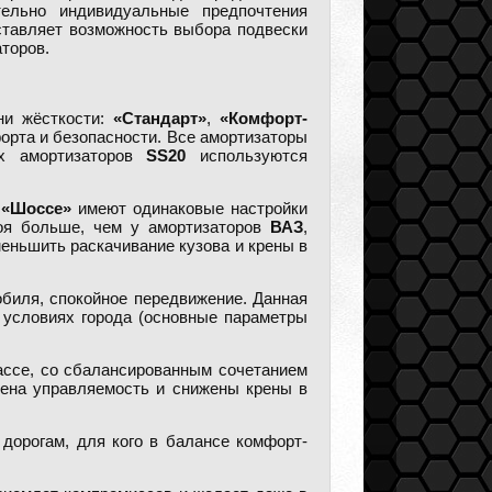
ельно индивидуальные предпочтения
тавляет возможность выбора подвески
торов.
ни жёсткости:
«Стандарт»
,
«Комфорт-
орта и безопасности. Все амортизаторы
их амортизаторов
SS20
используются
и
«Шоссе»
имеют одинаковые настройки
боя больше, чем у амортизаторов
ВАЗ
,
еньшить раскачивание кузова и крены в
обиля, спокойное передвижение. Данная
 условиях города (основные параметры
рассе, со сбалансированным сочетанием
ена управляемость и снижены крены в
 дорогам, для кого в балансе комфорт-