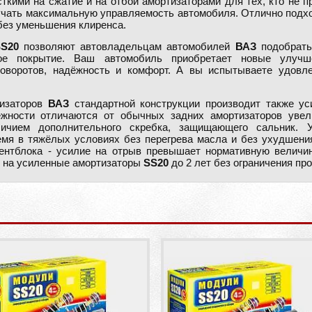
ткими на сжатие и на отбой амортизаторами для тех, кто не 
ать максимальную управляемость автомобиля. Отлично подход
без уменьшения клиренса.
SS20
позволяют автовладельцам автомобилей
ВАЗ
подобрать
ое покрытие. Ваш автомобиль приобретает новые улучше
поворотов, надёжность и комфорт. А вы испытываете удовле
тизаторов
ВАЗ
стандартной конструкции производит также ус
ности отличаются от обычных задних амортизаторов увел
чием дополнительного скребка, защищающего сальник. 
емя в тяжёлых условиях без перегрева масла и без ухудшен
лентблока - усилие на отрыв превышает нормативную величину
ю на усиленные амортизаторы
SS20
до 2 лет без ограничения про