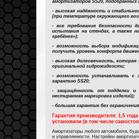
амортизаторов SS20, подобранных 
- высокая надёжность и стабильно
(при температуре окружающего возду
- все требования безопасности 
испытания на стендах, а также н
гребёнке»);
- возможность выбора модификац
получить уровень комфорта движен
- высокая долговечность, которая
оригинальной гидрожидкости;
- возможность устанавливать с 
гарантию SS20;
- защищённость от подделки и о
нестираемая маркировка изделий);
- большая гарантия без ограничения
Гарантия производителя: 1,5 года
установили (в том числе самостоя
Амортизаторы любого автомобиля, буд
и управляемости. Настройки амортизат