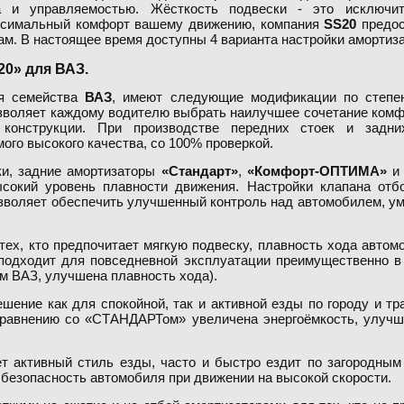
 и управляемостью. Жёсткость подвески - это исключит
ксимальный комфорт вашему движению, компания
SS20
предос
ам. В настоящее время доступны 4 варианта настройки амортиза
0» для ВАЗ.
ля семейства
ВАЗ
, имеют следующие модификации по степе
озволяет каждому водителю выбрать наилучшее сочетание комф
 конструкции. При производстве передних стоек и задн
ого высокого качества, со 100% проверкой.
ки, задние амортизаторы
«Стандарт»
,
«Комфорт-ОПТИМА»
ысокий уровень плавности движения. Настройки клапана от
озволяет обеспечить улучшенный контроль над автомобилем, ум
ех, кто предпочитает мягкую подвеску, плавность хода автом
 подходит для повседневной эксплуатации преимущественно в
м ВАЗ, улучшена плавность хода).
шение как для спокойной, так и активной езды по городу и т
сравнению со «СТАНДАРТом» увеличена энергоёмкость, улучш
ет активный стиль езды, часто и быстро ездит по загородным
 безопасность автомобиля при движении на высокой скорости.