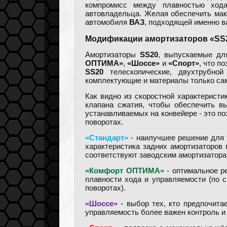
компромисс между плавностью хода
автовладельца. Желая обеспечить ма
автомобиля
ВАЗ
, подходящей именно в
Модификации амортизаторов «SS2
Амортизаторы
SS20
, выпускаемые д
ОПТИМА»
,
«Шоссе»
и
«Спорт»
, что п
SS20
телескопические, двухтрубной
комплектующие и материалы только сам
Как видно из скоростной характеристи
клапана сжатия, чтобы обеспечить в
устанавливаемых на конвейере - это п
поворотах.
«Стандарт»
- наилучшее решение для т
характеристика задних амортизаторов
соответствуют заводским амортизатора
«Комфорт ОПТИМА»
- оптимальное ре
плавности хода и управляемости (по 
поворотах).
«Шоссе»
- выбор тех, кто предпочита
управляемость более важен контроль и