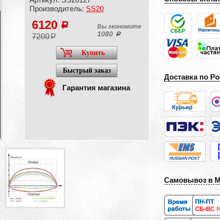
Производитель:
SS20
6120
a
Вы экономите
1080
a
7200
a
Купить
Быстрый заказ
Доставка по Ро
Гарантия магазина
Самовывоз в 