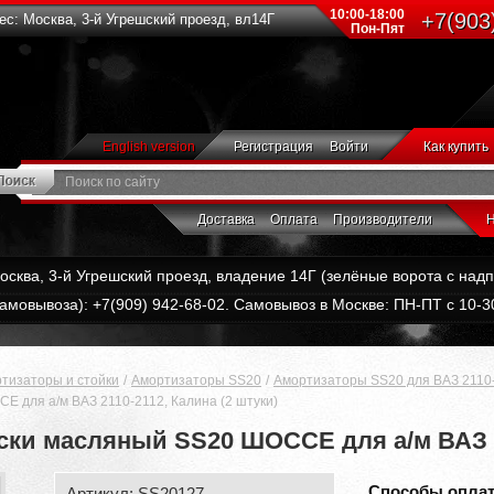
10:00-18:00
+7(903
с: Москва, 3-й Угрешский проезд, вл14Г
Пон-Пят
English version
Регистрация
Войти
Как купить
Доставка
Оплата
Производители
Н
Москва, 3-й Угрешский проезд, владение 14Г (зелёные ворота с на
амовывоза): +7(909) 942-68-02. Самовывоз в Москве: ПН-ПТ с 10-30
тизаторы и стойки
Амортизаторы SS20
Амортизаторы SS20 для ВАЗ 2110
 для а/м ВАЗ 2110-2112, Калина (2 штуки)
ки масляный SS20 ШОССЕ для а/м ВАЗ 21
Способы опла
Артикул: SS20127