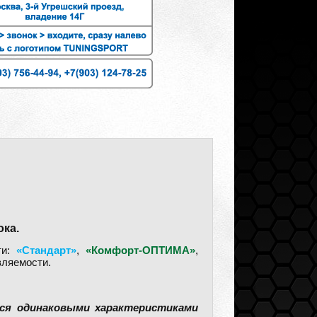
ока.
ти:
«Стандарт»
,
«Комфорт-ОПТИМА»
,
вляемости.
тся одинаковыми характеристиками