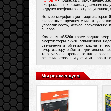
«Спорт»
- подвеска с максимально жёс
экстремальных режимах движения получ
в других «асфальтовых» дисциплинах, 
Четыре модификации амортизаторов
скоростные предпочтения и дорожн
управляемость, чёткое прохождение 
выбора!
Компания
«SS20»
кроме задних амор
амортизаторы
SS20
повышенной надёж
увеличенным объёмом масла и нали
амортизатору работать длительное вр
того, усилено крепление нижнего сай
решения позволили увеличить гаранти
Мы рекомендуем