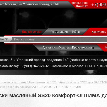
10:00-18:00
+7(903
с: Москва, 3-й Угрешский проезд, вл14Г
Пон-Пят
English version
Регистрация
Войти
Как купить
Доставка
Оплата
Производители
Н
Москва, 3-й Угрешский проезд, владение 14Г (зелёные ворота с на
амовывоза): +7(909) 942-68-02. Самовывоз в Москве: ПН-ПТ с 10-30
тизаторы и стойки
Амортизаторы SS20
Амортизаторы SS20 для ВАЗ 2108-
рт-ОПТИМА для а/м ВАЗ 2108-21099, 2113-2115 (2 штуки)
ски масляный SS20 Комфорт-ОПТИМА для 