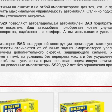
ткими на сжатие и на отбой амортизаторами для тех, кто не 
ать максимальную управляемость автомобиля. Отлично подход
без уменьшения клиренса.
SS20
позволяют автовладельцам автомобилей
ВАЗ
подобрать
ое покрытие. Ваш автомобиль приобретает новые улучше
поворотов, надёжность и комфорт. А вы испытываете удовле
тизаторов
ВАЗ
стандартной конструкции производит также ус
ности отличаются от обычных задних амортизаторов увел
чием дополнительного скребка, защищающего сальник. 
емя в тяжёлых условиях без перегрева масла и без ухудшен
лентблока - усилие на отрыв превышает нормативную величину
ю на усиленные амортизаторы
SS20
до 2 лет без ограничения про