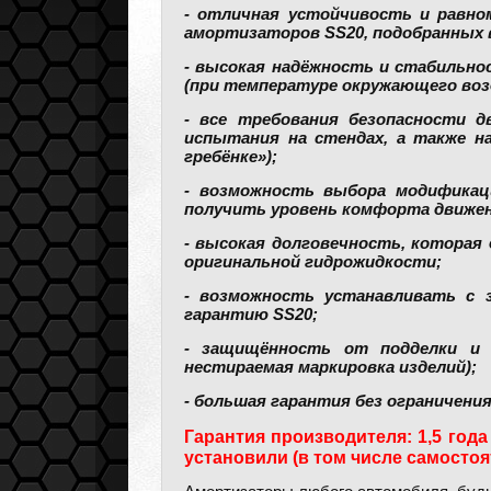
- отличная устойчивость и равно
амортизаторов SS20, подобранных 
- высокая надёжность и стабильно
(при температуре окружающего возду
- все требования безопасности 
испытания на стендах, а также н
гребёнке»);
- возможность выбора модификац
получить уровень комфорта движен
- высокая долговечность, которая
оригинальной гидрожидкости;
- возможность устанавливать с 
гарантию SS20;
- защищённость от подделки и о
нестираемая маркировка изделий);
- большая гарантия без ограничения
Гарантия производителя: 1,5 года
установили (в том числе самостоя