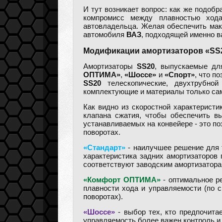
И тут возникает вопрос: как же подоб
компромисс между плавностью хода
автовладельца. Желая обеспечить ма
автомобиля
ВАЗ
, подходящей именно в
Модификации амортизаторов «SS2
Амортизаторы
SS20
, выпускаемые д
ОПТИМА»
,
«Шоссе»
и
«Спорт»
, что п
SS20
телескопические, двухтрубной
комплектующие и материалы только сам
Как видно из скоростной характеристи
клапана сжатия, чтобы обеспечить в
устанавливаемых на конвейере - это п
поворотах.
«Стандарт»
- наилучшее решение для т
характеристика задних амортизаторов
соответствуют заводским амортизатора
«Комфорт ОПТИМА»
- оптимальное ре
плавности хода и управляемости (по 
поворотах).
«Шоссе»
- выбор тех, кто предпочита
управляемость более важен контроль и