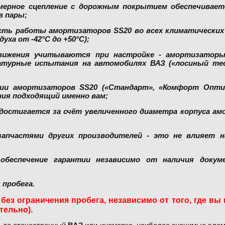
мерное сцепление с дорожным покрытием обеспечивае
в пары;
сть работы амортизаторов SS20 во всех климатических 
ха от -42°С до +50°С);
движения учитываются при настройке - амортизатор
атурные испытания на автомобилях ВАЗ («лосиный тес
ии амортизаторов SS20 («Стандарт», «Комфорт Оптим
ия подходящий именно вам;
 достигается за счёт увеличенного диаметра корпуса ам
запчастями других производителей - это не влияет н
беспечение гарантии независимо от наличия докуме
 пробега.
 без ограничения пробега, независимо от того, где вы
тельно).