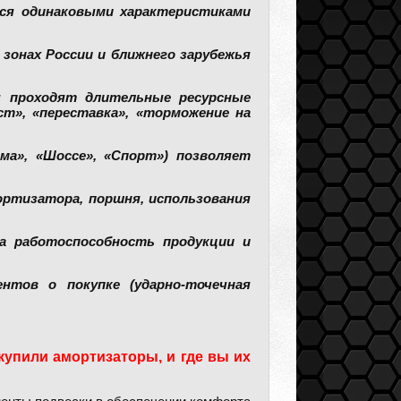
тся одинаковыми характеристиками
зонах России и ближнего зарубежья
ы проходят длительные ресурсные
т», «переставка», «торможение на
а», «Шоссе», «Спорт») позволяет
ортизатора, поршня, использования
а работоспособность продукции и
нтов о покупке (ударно-точечная
 купили амортизаторы, и где вы их