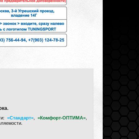
ока.
ти:
«Стандарт»
,
«Комфорт-ОПТИМА»
,
вляемости.