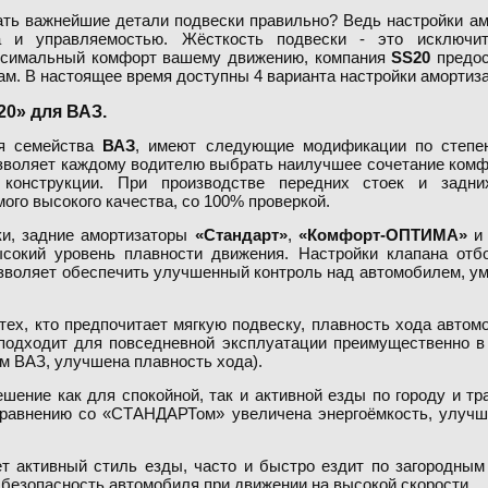
рать важнейшие детали подвески правильно? Ведь настройки ам
 и управляемостью. Жёсткость подвески - это исключит
ксимальный комфорт вашему движению, компания
SS20
предос
ам. В настоящее время доступны 4 варианта настройки амортиза
0» для ВАЗ.
ля семейства
ВАЗ
, имеют следующие модификации по степе
озволяет каждому водителю выбрать наилучшее сочетание комф
 конструкции. При производстве передних стоек и задн
ого высокого качества, со 100% проверкой.
ки, задние амортизаторы
«Стандарт»
,
«Комфорт-ОПТИМА»
ысокий уровень плавности движения. Настройки клапана от
озволяет обеспечить улучшенный контроль над автомобилем, ум
ех, кто предпочитает мягкую подвеску, плавность хода автом
 подходит для повседневной эксплуатации преимущественно в
м ВАЗ, улучшена плавность хода).
шение как для спокойной, так и активной езды по городу и т
сравнению со «СТАНДАРТом» увеличена энергоёмкость, улучш
ет активный стиль езды, часто и быстро ездит по загородным
 безопасность автомобиля при движении на высокой скорости.