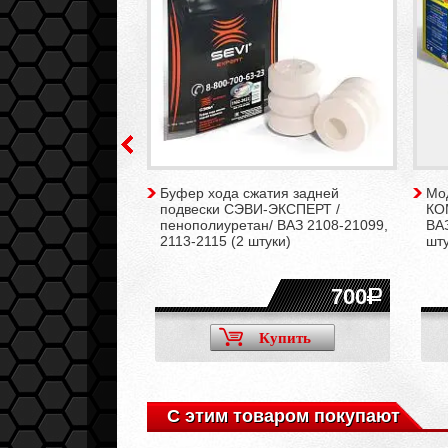
 подвески
Буфер хода сжатия задней
Мо
IVE с занижением
подвески СЭВИ-ЭКСПЕРТ /
КО
ВАЗ 2108-21099,
пенополиуретан/ ВАЗ 2108-21099,
ВАЗ
-2115, Калина,
2113-2115 (2 штуки)
шту
(2 штуки)
4200
700
Купить
Купить
С этим товаром покупают