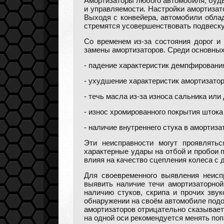
Амортизаторы любого автомобиля, буд
и управляемости. Настройки амортизат
Выходя с конвейера, автомобили обла
стремятся усовершенствовать подвеску
Со временем из-за состояния дорог и
замены амортизаторов. Среди основных
- падение характеристик демпфирования
- ухудшение характеристик амортизатор
- течь масла из-за износа сальника или
- износ хромированного покрытия штока
- наличие внутреннего стука в амортиза
Эти неисправности могут проявлять
характерные удары на отбой и пробои 
влияя на качество сцепления колеса с д
Для своевременного выявления неисп
выявить наличие течи амортизаторной
наличию стуков, скрипа и прочих звук
обнаружении на своём автомобиле подо
амортизаторов отрицательно сказывает
на одной оси рекомендуется менять поп