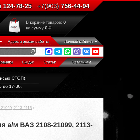
)
124-78-25
+7(903)
756-44-94
В корзине товаров:
0
на сумму
0
Адрес и режим работы
Личный кабинет
овинки
Скидки
Статьи
Оптовикам
дписью СТОП).
 до 17-30.
21099, 2113-2115
а/м ВАЗ 2108-21099, 2113-