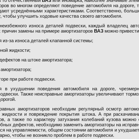
ь то отечественный
ВАЗ
или иномарка, наиболее значимые элем
оров во многом определяют поведение автомобиля на дороге, т
дают усреднёнными характеристиками. Соответственно, больш
, чтобы улучшить ходовые качества своего автомобиля.
 неизбежного износа деталей подвески, каждый владелец ав
 причин замены на примере амортизаторов
ВАЗ
можно привести
 из-за износа деталей клапанной системы;
ной жидкости;
 дефектов на штоке амортизатора;
 амортизатора;
торе при работе подвески.
ся в ухудшении поведения автомобиля на дороге, чрезмерн
подвески. Также неисправные амортизаторы увеличивают тормо
орогой.
равных амортизаторов необходим регулярный осмотр автом
 жидкости и повреждение покрытия штока. А при раскачиван
ов, а также по характеру затухания колебаний кузова можно
бных дефектов, необходимо заменить амортизаторы на исправн
ся на управляемости, общем состоянии автомобиля и ухудшае
арно, чтобы не возникло проблем в работе подвески.