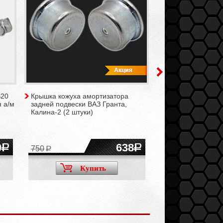
S20
Крышка кожуха амортизатора
Болты с гайками 
 а/м
задней подвески ВАЗ Гранта,
амортизаторов за
Калина-2 (2 штуки)
для а/м ВАЗ 2108
2112, 2113-2115, 
Гранта (комплект)
0
638
750
Купить
Ку