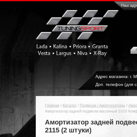
Наш адре
Адрес магазина: г. 
Доп. телефон (для с
Главная
Каталог
Подвеска | Амортизаторы
Амор
Амортизатор задней подвески масляный SS20 Комфо
Амортизатор задней подве
2115 (2 штуки)