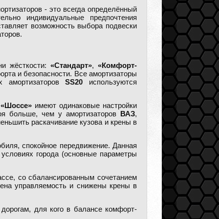
ортизаторов - это всегда определённый
ельно индивидуальные предпочтения
тавляет возможность выбора подвески
торов.
ни жёсткости:
«Стандарт»
,
«Комфорт-
орта и безопасности. Все амортизаторы
их амортизаторов
SS20
используются
и
«Шоссе»
имеют одинаковые настройки
боя больше, чем у амортизаторов
ВАЗ
,
еньшить раскачивание кузова и крены в
обиля, спокойное передвижение. Данная
 условиях города (основные параметры
рассе, со сбалансированным сочетанием
ена управляемость и снижены крены в
 дорогам, для кого в балансе комфорт-