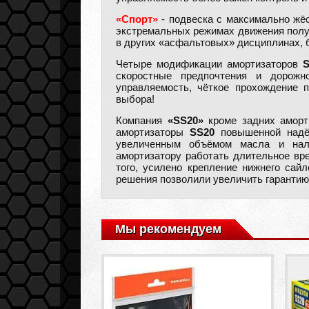
«Спорт»
- подвеска с максимально жёс
экстремальных режимах движения получ
в других «асфальтовых» дисциплинах, 
Четыре модификации амортизаторов
скоростные предпочтения и дорожн
управляемость, чёткое прохождение 
выбора!
Компания
«SS20»
кроме задних амор
амортизаторы
SS20
повышенной надёж
увеличенным объёмом масла и нали
амортизатору работать длительное вр
того, усилено крепление нижнего сай
решения позволили увеличить гаранти
Мы рекомендуем