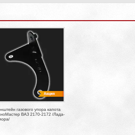
нштейн газового упора капота
хноМастер ВАЗ 2170-2172 /Лада-
иора/