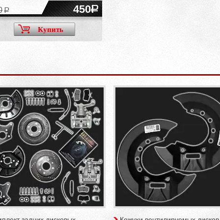
450
0
Купить
плект задних дисковых
Кожухи вентилируемых дисков