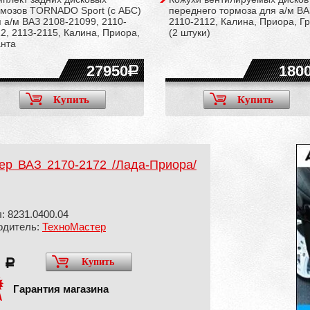
рмозов TORNADO Sport (c АБС)
переднего тормоза для а/м ВА
 а/м ВАЗ 2108-21099, 2110-
2110-2112, Калина, Приора, Г
2, 2113-2115, Калина, Приора,
(2 штуки)
анта
27950
180
Купить
Купить
ер ВАЗ 2170-2172 /Лада-Приора/
: 8231.0400.04
одитель:
ТехноМастер
0
Купить
a
Гарантия магазина