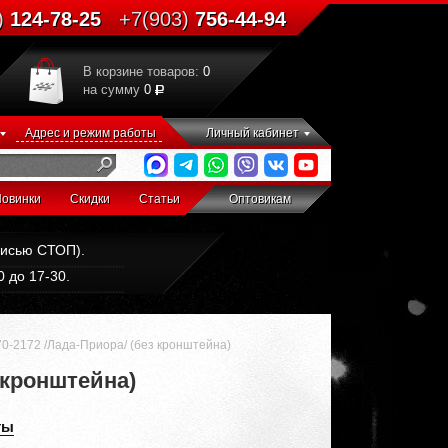
)
124-78-25
+7(903)
756-44-94
В корзине товаров:
0
на сумму
0
Адрес и режим работы
Личный кабинет
овинки
Скидки
Статьи
Оптовикам
дписью СТОП).
 до 17-30.
0-2172 /Лада-Приора/ (без кронштейна)
 кронштейна)
ты