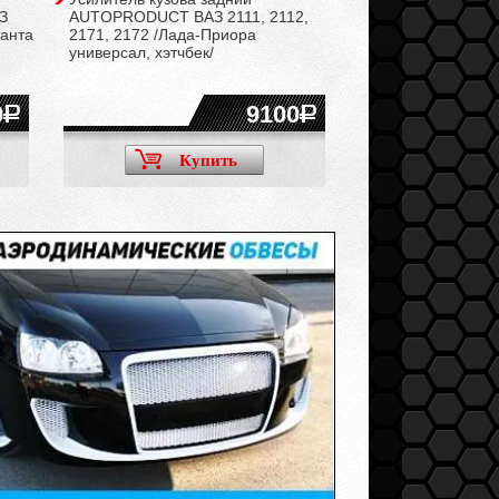
З
AUTOPRODUCT ВАЗ 2111, 2112,
жёсткими рычагам
ранта
2171, 2172 /Лада-Приора
2170-2172 /Лада-
универсал, хэтчбек/
0
9100
Купить
Ку