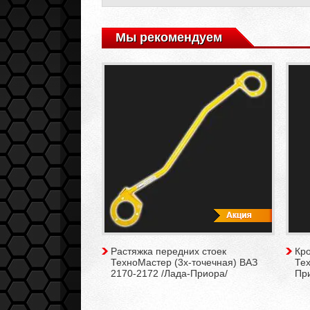
Мы рекомендуем
Растяжка передних стоек
Кро
ТехноМастер (3х-точечная) ВАЗ
Те
2170-2172 /Лада-Приора/
Пр