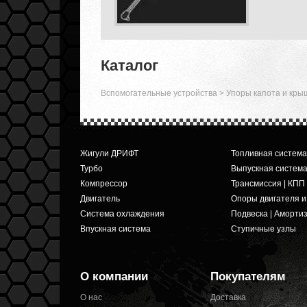
Каталог
Вспомогательные устройства
>
Упоры капота и кры
Жигули ДРИФТ
Топливная система
Турбо
Выпускная систем
Компрессор
Трансмиссия | КПП
Двигатель
Опоры двигателя 
Система охлаждения
Подвеска | Аморти
Впускная система
Ступичные узлы
О компании
Покупателям
О нас
Доставка