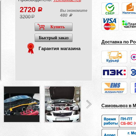
2720
a
Вы экономите
480
a
3200
a
Купить
Быстрый заказ
Доставка по Ро
Гарантия магазина
Самовывоз в 