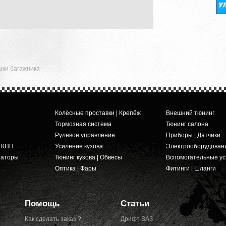
шки багажника
Колёсные проставки | Крепёж
Внешний тюнинг
а
Тормозная система
Тюнинг салона
Рулевое управление
Приборы | Датчики
и КПП
Усиление кузова
Электрооборудован
заторы
Тюнинг кузова | Обвесы
Вспомогательные ус
Оптика | Фары
Фитинги | Шланги
Помощь
Статьи
Как сделать заказ ?
Дрифт ВАЗ