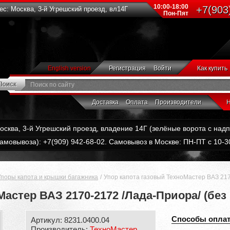
10:00-18:00
+7(903
с: Москва, 3-й Угрешский проезд, вл14Г
Пон-Пят
English version
Регистрация
Войти
Как купить
Доставка
Оплата
Производители
Н
Москва, 3-й Угрешский проезд, владение 14Г (зелёные ворота с на
амовывоза): +7(909) 942-68-02. Самовывоз в Москве: ПН-ПТ с 10-30
Упоры капота и крышки багажника
Упор капота газовый ТехноМастер ВАЗ 217
Мастер ВАЗ 2170-2172 /Лада-Приора/ (без
Способы опла
Артикул: 8231.0400.04
Производитель:
ТехноМастер