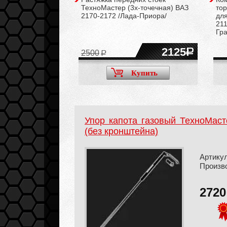
ами ВАЗ 2110-2112,
ТехноМастер (3х-точечная) ВАЗ
то
а-Приора/
2170-2172 /Лада-Приора/
для
211
Гр
22100
2125
2500
Купить
Купить
Упор капота газовый ТехноМаст
(без кронштейна)
Артикул
Произв
272