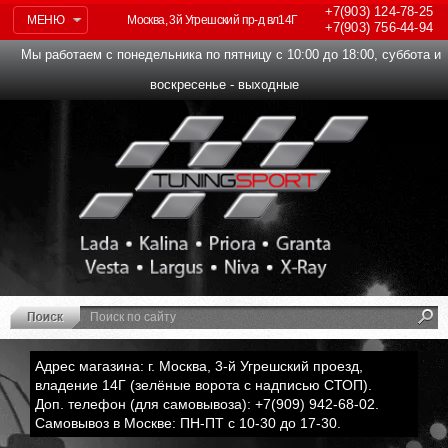
+7(903)
124-78-25
МЕНЮ
Москва, 3й Угрешский пр-д вл14Г
+7(903)
756-44-94
Мы работаем с понедельника по пятницу с 10:00 до 18:00, суббота и
воскресенье - выходные
Адрес магазина: г. Москва, 3-й Угрешский проезд,
владение 14Г (зелёные ворота с надписью СТОП).
Доп. телефон (для самовывоза): +7(909) 942-68-02.
Самовывоз в Москве: ПН-ПТ с 10-30 до 17-30.