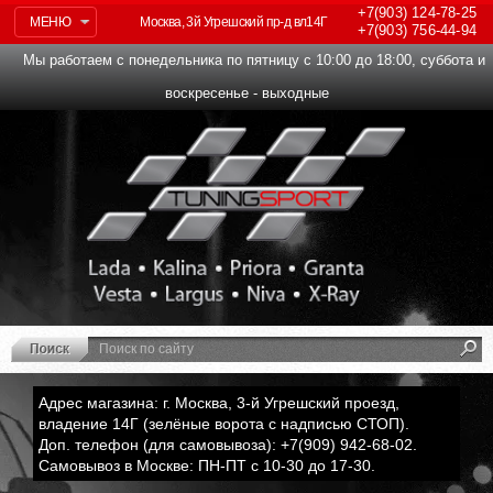
+7(903)
124-78-25
МЕНЮ
Москва, 3й Угрешский пр-д вл14Г
+7(903)
756-44-94
Мы работаем с понедельника по пятницу с 10:00 до 18:00, суббота и
воскресенье - выходные
Адрес магазина: г. Москва, 3-й Угрешский проезд,
владение 14Г (зелёные ворота с надписью СТОП).
Доп. телефон (для самовывоза): +7(909) 942-68-02.
Самовывоз в Москве: ПН-ПТ с 10-30 до 17-30.