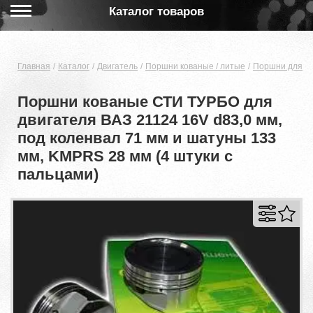
Каталог товаров
Главная
Каталог
Двигатель
Поршни кованые / литые
Поршни для дв
Поршни кованые СТИ ТУРБО для
двигателя ВАЗ 21124 16V d83,0 мм,
под коленвал 71 мм и шатуны 133
мм, KMPRS 28 мм (4 штуки с
пальцами)