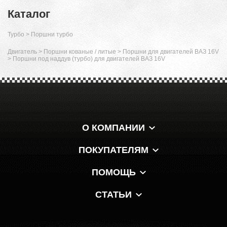
Каталог
Турбо
>
Поршни турбо
Двигатель
>
Поршни кованые / литые
>
Поршни для двигателей ВАЗ 16V
>
Поршни под наддув (турбо) для двигателей ВАЗ 16V
О КОМПАНИИ
ПОКУПАТЕЛЯМ
ПОМОЩЬ
СТАТЬИ