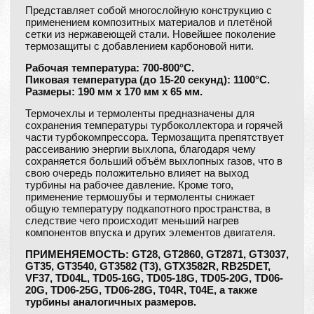
Представляет собой многослойную конструкцию с
применением композитных материалов и плетёной
сетки из нержавеющей стали. Новейшее поколение
термозащиты с добавлением карбоновой нити.
Рабочая температура: 700-800°С.
Пиковая температура (до 15-20 секунд): 1100°С.
Размеры: 190 мм х 170 мм х 65 мм.
Термочехлы и термоленты предназначены для
сохранения температуры турбоколлектора и горячей
части турбокомпрессора. Термозащита препятствует
рассеиванию энергии выхлопа, благодаря чему
сохраняется больший объём выхлопных газов, что в
свою очередь положительно влияет на выход
турбины на рабочее давление. Кроме того,
применение термошубы и термоленты снижает
общую температуру подкапотного пространства, в
следствие чего происходит меньший нагрев
компонентов впуска и других элементов двигателя.
ПРИМЕНЯЕМОСТЬ: GT28, GT2860, GT2871, GT3037,
GT35, GT3540, GT3582 (T3), GTX3582R, RB25DET,
VF37, TD04L, TD05-16G, TD05-18G, TD05-20G, TD06-
20G, TD06-25G, TD06-28G, Т04R, Т04Е, а также
турбины аналогичных размеров.