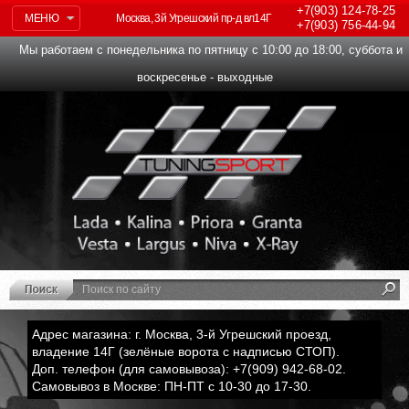
+7(903)
124-78-25
МЕНЮ
Москва, 3й Угрешский пр-д вл14Г
+7(903)
756-44-94
Мы работаем с понедельника по пятницу с 10:00 до 18:00, суббота и
воскресенье - выходные
Адрес магазина: г. Москва, 3-й Угрешский проезд,
владение 14Г (зелёные ворота с надписью СТОП).
Доп. телефон (для самовывоза): +7(909) 942-68-02.
Самовывоз в Москве: ПН-ПТ с 10-30 до 17-30.