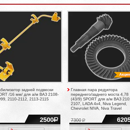
абилизатор задней подвески
Главная пара редуктора
RT /16 мм/ для а/м ВАЗ 2108-
переднего/заднего моста 4,78
99, 2110-2112, 2113-2115
(43/9) SPORT для а/м ВАЗ 210
2107, LADA 4x4, Niva Legend,
Chevrolet NIVA, Niva Travel
2500
620
7300