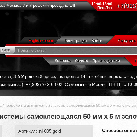
10:00-18:00
+7(903
с: Москва, 3-й Угрешский проезд, вл14Г
Пон-Пят
English version
Регистрация
Войти
Как купить
Доставка
Оплата
Производители
Н
Москва, 3-й Угрешский проезд, владение 14Г (зелёные ворота с на
амовывоза): +7(909) 942-68-02. Самовывоз в Москве: ПН-ПТ с 10-30
а
Термолента для впускной системы самоклеющаяся 50 мм x 5 м золотистая
системы самоклеющаяся 50 мм x 5 м золо
Способы опла
Артикул: ini-005 gold