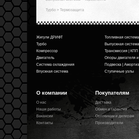
Турбо
>
Термозащита
Жигули ДРИФТ
Топливная система
Турбо
Выпускная систем
Компрессор
Трансмиссия | КПП
Двигатель
Опоры двигателя 
Система охлаждения
Подвеска | Аморти
Впускная система
Ступичные узлы
О компании
Покупателям
О нас
Доставка
Наши работы
Обмен и гарантия
Вакансии
Оптовикам и дилерам
Контакты
Производители