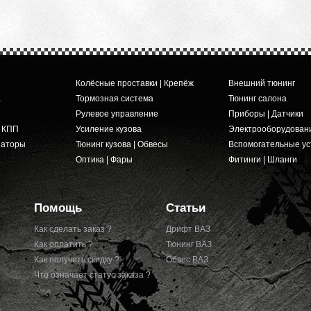
Колёсные проставки | Крепёж
Внешний тюнинг
а
Тормозная система
Тюнинг салона
Рулевое управление
Приборы | Датчики
и КПП
Усиление кузова
Электрооборудован
заторы
Тюнинг кузова | Обвесы
Вспомогательные ус
Оптика | Фары
Фитинги | Шланги
Помощь
Статьи
Как сделать заказ ?
Дрифт ВАЗ
Как оплатить ?
Тюнинг ВАЗ
Как получить скидку ?
Обвес ВАЗ
Что означает статус заказа ?