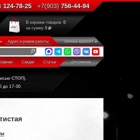
)
124-78-25
+7(903)
756-44-94
В корзине товаров:
0
на сумму
0
Адрес и режим работы
Личный кабинет
овинки
Скидки
Статьи
Оптовикам
дписью СТОП).
 до 17-30.
тистая
ты