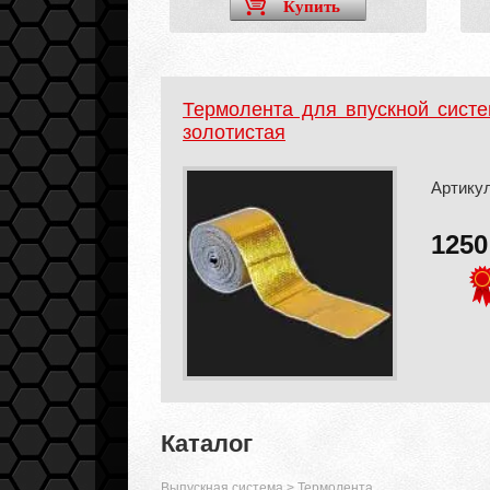
Купить
Термолента для впускной сист
золотистая
Артикул:
125
Каталог
Выпускная система
>
Термолента