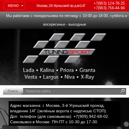
+7(903)
124-78-25
МЕНЮ
Москва, 3й Угрешский пр-д вл14Г
+7(903)
756-44-94
Мы работаем с понедельника по пятницу с 10:00 до 18:00, суббота и
воскресенье - выходные
Адрес магазина: г. Москва, 3-й Угрешский проезд,
владение 14Г (зелёные ворота с надписью СТОП).
Доп. телефон (для самовывоза): +7(909) 942-68-02.
Самовывоз в Москве: ПН-ПТ с 10-30 до 17-30.