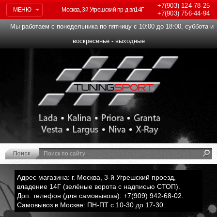
+7(903)
124-78-25
МЕНЮ
Москва, 3й Угрешский пр-д вл14Г
+7(903)
756-44-94
Мы работаем с понедельника по пятницу с 10:00 до 18:00, суббота и
воскресенье - выходные
Адрес магазина: г. Москва, 3-й Угрешский проезд,
владение 14Г (зелёные ворота с надписью СТОП).
Доп. телефон (для самовывоза): +7(909) 942-68-02.
Самовывоз в Москве: ПН-ПТ с 10-30 до 17-30.