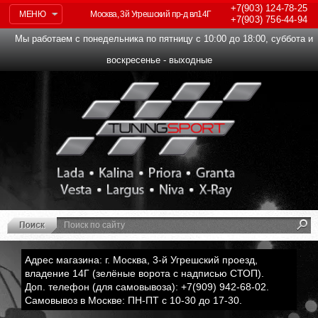
+7(903)
124-78-25
МЕНЮ
Москва, 3й Угрешский пр-д вл14Г
+7(903)
756-44-94
Мы работаем с понедельника по пятницу с 10:00 до 18:00, суббота и
воскресенье - выходные
Адрес магазина: г. Москва, 3-й Угрешский проезд,
владение 14Г (зелёные ворота с надписью СТОП).
Доп. телефон (для самовывоза): +7(909) 942-68-02.
Самовывоз в Москве: ПН-ПТ с 10-30 до 17-30.