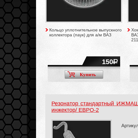
Кольцо уплотнительное выпускного
Хом
коллектора (паук) для а/м ВАЗ
ВАЗ
211
150
Купить
Резонатор стандартный ИЖМАШ-
инжектор/ ЕВРО-2
Артикул