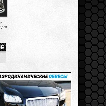
го
у для
0