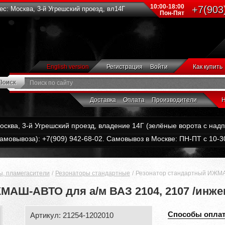
10:00-18:00
+7(903
с: Москва, 3-й Угрешский проезд, вл14Г
Пон-Пят
English version
Регистрация
Войти
Как купить
Доставка
Оплата
Производители
Н
Москва, 3-й Угрешский проезд, владение 14Г (зелёные ворота с на
амовывоза): +7(909) 942-68-02. Самовывоз в Москве: ПН-ПТ с 10-30
ы, пламегасители
Резонаторы стандартные
Резонатор стандартный ИЖМАШ
МАШ-АВТО для а/м ВАЗ 2104, 2107 /инже
Способы опла
Артикул: 21254-1202010