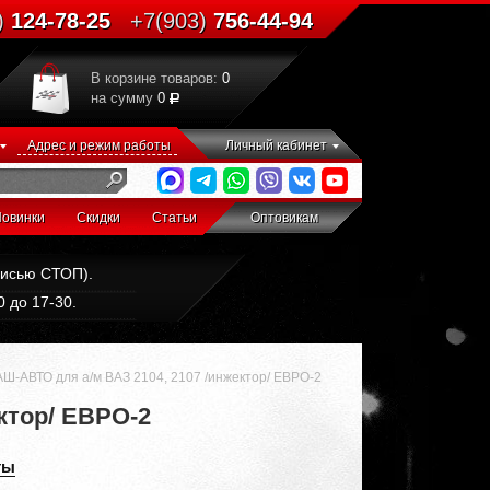
)
124-78-25
+7(903)
756-44-94
В корзине товаров:
0
на сумму
0
Адрес и режим работы
Личный кабинет
овинки
Скидки
Статьи
Оптовикам
дписью СТОП).
 до 17-30.
-АВТО для а/м ВАЗ 2104, 2107 /инжектор/ ЕВРО-2
ктор/ ЕВРО-2
ты