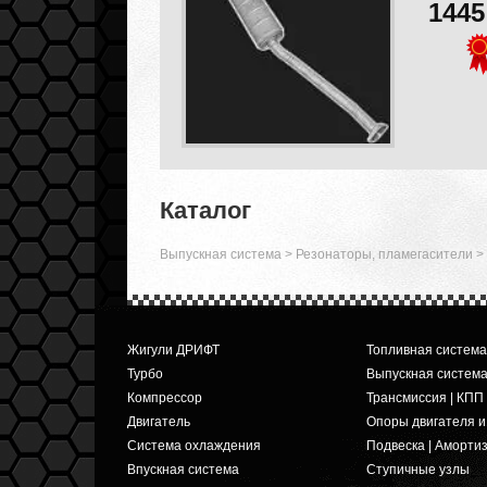
144
Каталог
Выпускная система
>
Резонаторы, пламегасители
>
Жигули ДРИФТ
Топливная система
Турбо
Выпускная систем
Компрессор
Трансмиссия | КПП
Двигатель
Опоры двигателя 
Система охлаждения
Подвеска | Аморти
Впускная система
Ступичные узлы