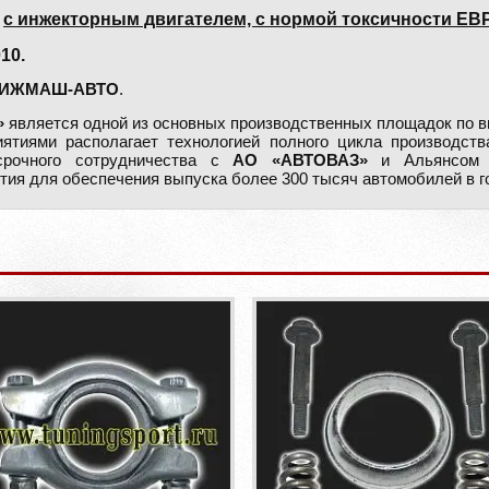
7
с инжекторным двигателем, с нормой токсичности ЕВ
10.
ИЖМАШ-АВТО
.
»
является одной из основных производственных площадок по в
тиями располагает технологией полного цикла производства
срочного сотрудничества с
АО «АВТОВАЗ»
и Альянсом Re
ия для обеспечения выпуска более 300 тысяч автомобилей в г