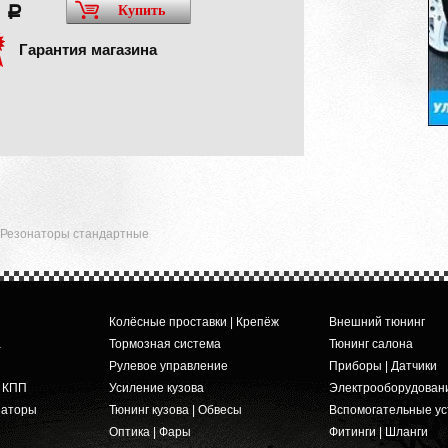
5
Купить
a
Гарантия магазина
Резонаторы стандартные
Колёсные проставки | Крепёж
Внешний тюнинг
а
Тормозная система
Тюнинг салона
Рулевое управление
Приборы | Датчики
и КПП
Усиление кузова
Электрооборудован
заторы
Тюнинг кузова | Обвесы
Вспомогательные ус
Оптика | Фары
Фитинги | Шланги