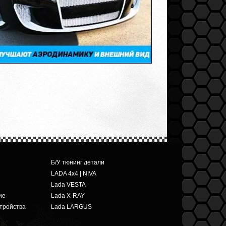
Б/У тюнинг детали
LADA 4x4 | NIVA
Lada VESTA
ие
Lada X-RAY
тройства
Lada LARGUS