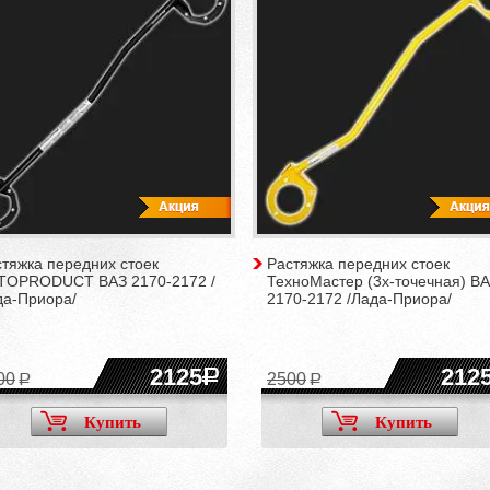
тяжка передних стоек
Растяжка передних стоек
TOPRODUCT ВАЗ 2170-2172 /
ТехноМастер (3х-точечная) В
да-Приора/
2170-2172 /Лада-Приора/
2125
212
00
2500
Купить
Купить