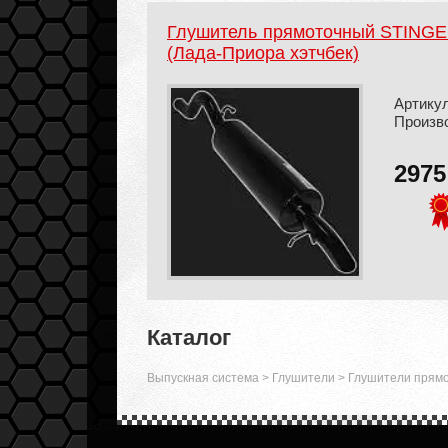
Глушитель прямоточный STINGER
(Лада-Приора хэтчбек)
Артикул
Произв
297
Каталог
Выпускная система
>
Глушители
>
Глушители прям