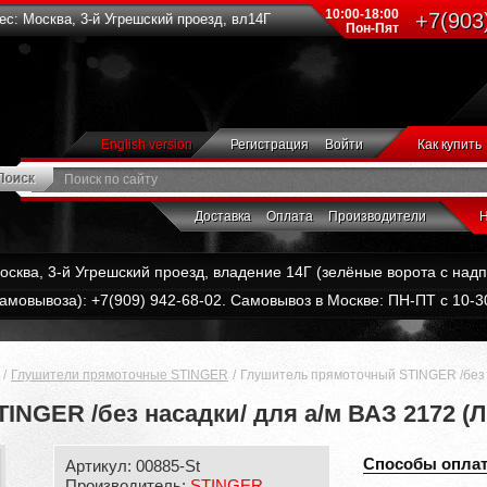
10:00-18:00
+7(903
с: Москва, 3-й Угрешский проезд, вл14Г
Пон-Пят
English version
Регистрация
Войти
Как купить
Доставка
Оплата
Производители
Н
Москва, 3-й Угрешский проезд, владение 14Г (зелёные ворота с на
амовывоза): +7(909) 942-68-02. Самовывоз в Москве: ПН-ПТ с 10-30
Глушители прямоточные STINGER
Глушитель прямоточный STINGER /без н
NGER /без насадки/ для а/м ВАЗ 2172 (Л
Способы опла
Артикул: 00885-St
Производитель:
STINGER