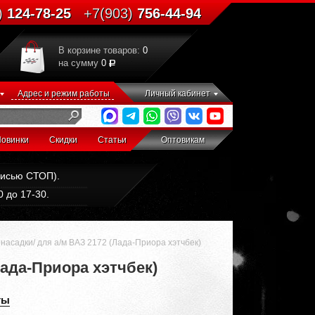
)
124-78-25
+7(903)
756-44-94
В корзине товаров:
0
на сумму
0
Адрес и режим работы
Личный кабинет
овинки
Скидки
Статьи
Оптовикам
дписью СТОП).
 до 17-30.
асадки/ для а/м ВАЗ 2172 (Лада-Приора хэтчбек)
ада-Приора хэтчбек)
ты