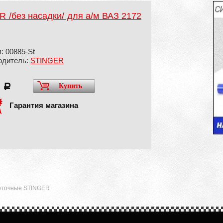
 /без насадки/ для а/м ВАЗ 2172
: 00885-St
одитель:
STINGER
5
Купить
a
Гарантия магазина
оточные STINGER