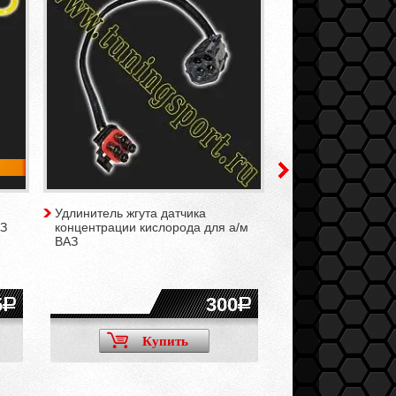
Удлинитель жгута датчика
Комплект креплен
АЗ
концентрации кислорода для а/м
коллектора (паук)
ВАЗ
а/м ВАЗ
5
300
Купить
Ку