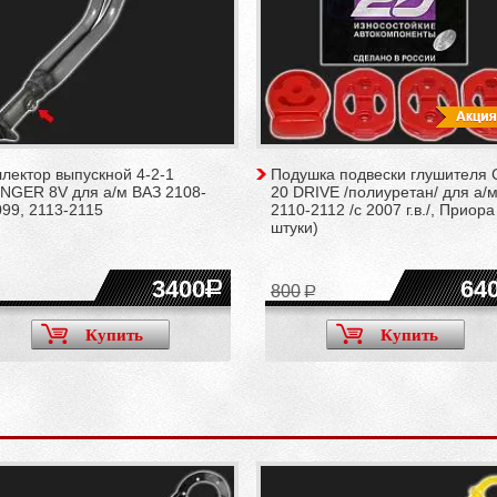
лектор выпускной 4-2-1
Подушка подвески глушителя 
INGER 8V для а/м ВАЗ 2108-
20 DRIVE /полиуретан/ для а/
99, 2113-2115
2110-2112 /с 2007 г.в./, Приора
штуки)
3400
64
800
Купить
Купить