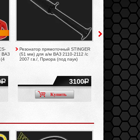
CS-
Резонатор прямоточный STINGER
Труба промежуто
м ВАЗ
(51 мм) для а/м ВАЗ 2110-2112 /с
мм) для а/м ВАЗ 2
 (4
2007 г.в./, Приора (под паук)
г.в./, Приора (под 
0
3100
Купить
Ку