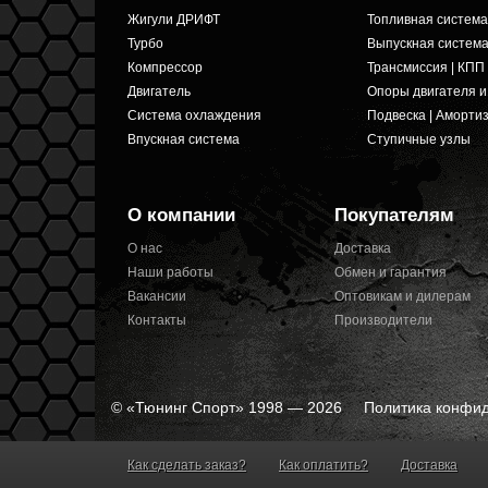
Жигули ДРИФТ
Топливная система
Турбо
Выпускная систем
Компрессор
Трансмиссия | КПП
Двигатель
Опоры двигателя 
Система охлаждения
Подвеска | Аморти
Впускная система
Ступичные узлы
О компании
Покупателям
О нас
Доставка
Наши работы
Обмен и гарантия
Вакансии
Оптовикам и дилерам
Контакты
Производители
© «Тюнинг Спорт» 1998 — 2026
Политика конфи
Как сделать заказ?
Как оплатить?
Доставка