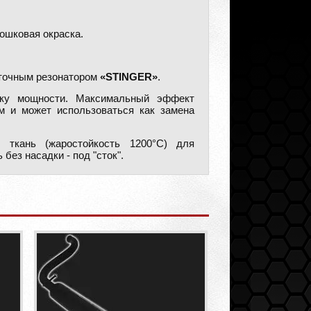
ошковая окраска.
оточным резонатором
«STINGER»
.
ку мощности. Максимальный эффект
м и может использоваться как замена
 ткань (жаростойкость 1200°C) для
ез насадки - под "сток".