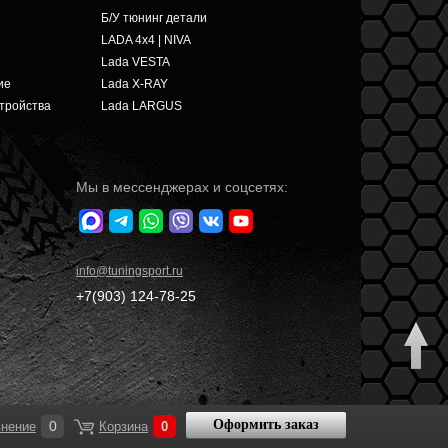
Б/У тюнинг детали
LADA 4x4 | NIVA
Lada VESTA
ие
Lada X-RAY
тройства
Lada LARGUS
Мы в мессенджерах и соцсетях:
info
@tuningsport.ru
+7(903)
124-78-25
Оформить заказ
0
нение
Корзина
0