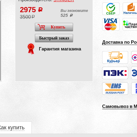
2975
a
Вы экономите
525
a
3500
a
Купить
Быстрый заказ
Доставка по Ро
Гарантия магазина
Самовывоз в 
Как купить