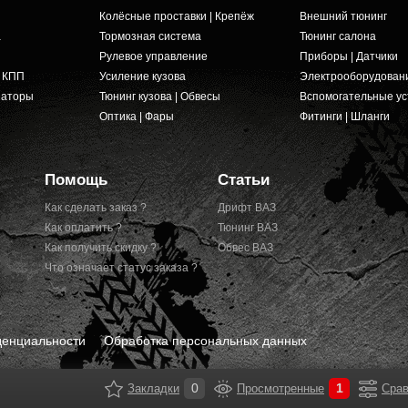
Колёсные проставки | Крепёж
Внешний тюнинг
а
Тормозная система
Тюнинг салона
Рулевое управление
Приборы | Датчики
и КПП
Усиление кузова
Электрооборудован
заторы
Тюнинг кузова | Обвесы
Вспомогательные ус
Оптика | Фары
Фитинги | Шланги
Помощь
Статьи
Как сделать заказ ?
Дрифт ВАЗ
Как оплатить ?
Тюнинг ВАЗ
Как получить скидку ?
Обвес ВАЗ
Что означает статус заказа ?
денциальности
Обработка персональных данных
0
1
Закладки
Просмотренные
Срав