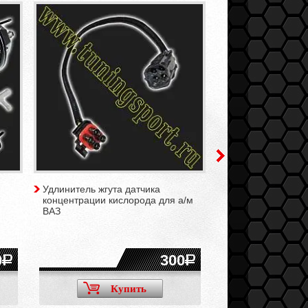
Удлинитель жгута датчика
Форсунка топлив
концентрации кислорода для а/м
Газель (4 штуки)
ВАЗ
0
300
Купить
Ку