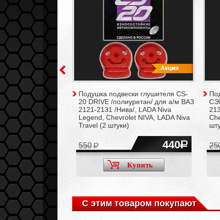
ёмной трубы
Подушка подвески глушителя CS-
По
ланец) для а/м ВАЗ
20 DRIVE /полиуретан/ для а/м ВАЗ
СЭ
2121-2131 /Нива/, LADA Niva
213
Legend, Chevrolet NIVA, LADA Niva
Che
Travel (2 штуки)
шту
100
440
550
25
Купить
Купить
С этим товаром покупают