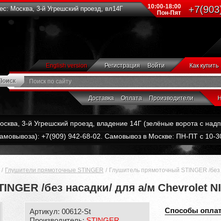
10:00-18:00
+7(903
с: Москва, 3-й Угрешский проезд, вл14Г
Пон-Пят
English version
Регистрация
Войти
Как купить
Доставка
Оплата
Производители
Н
Москва, 3-й Угрешский проезд, владение 14Г (зелёные ворота с на
амовывоза): +7(909) 942-68-02. Самовывоз в Москве: ПН-ПТ с 10-30
Глушители прямоточные STINGER
Глушитель прямоточный STINGER /без на
GER /без насадки/ для а/м Chevrolet NI
Способы опла
Артикул: 00612-St
Производитель:
STINGER