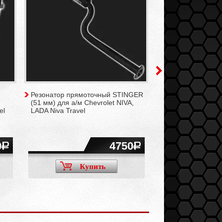
Резонатор прямоточный STINGER
Прокладка приём
(51 мм) для а/м Chevrolet NIVA,
(треугольный фла
el
LADA Niva Travel
0
4750
Купить
Ку