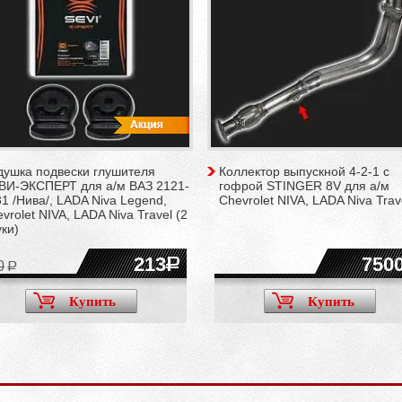
душка подвески глушителя
Коллектор выпускной 4-2-1 c
ВИ-ЭКСПЕРТ для а/м ВАЗ 2121-
гофрой STINGER 8V для а/м
1 /Нива/, LADA Niva Legend,
Chevrolet NIVA, LADA Niva Trav
vrolet NIVA, LADA Niva Travel (2
ки)
213
750
0
Купить
Купить