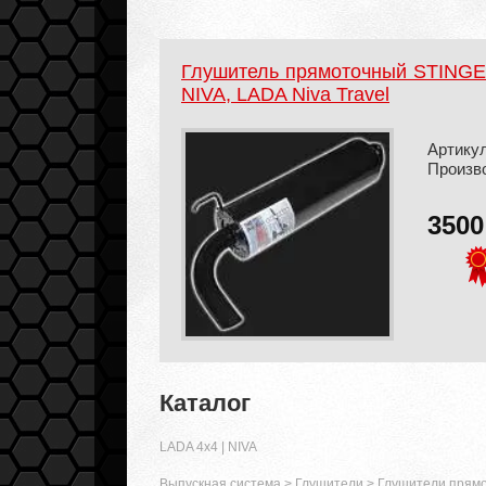
Глушитель прямоточный STINGER 
NIVA, LADA Niva Travel
Артикул
Произв
350
Каталог
LADA 4x4 | NIVA
Выпускная система
>
Глушители
>
Глушители прям