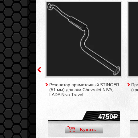
ивная BOSCH Волга/
Резонатор прямоточный STINGER
Пр
)
(51 мм) для а/м Chevrolet NIVA,
(тр
LADA Niva Travel
5800
4750
Купить
Купить