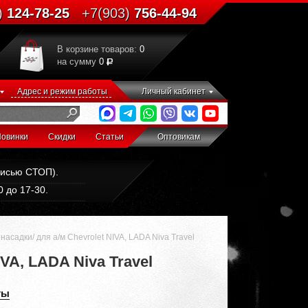
)
124-78-25
+7(903)
756-44-94
В корзине товаров:
0
на сумму
0
Адрес и режим работы
Личный кабинет
овинки
Скидки
Статьи
Оптовикам
дписью СТОП).
 до 17-30.
садки/ для а/м Chevrolet NIVA, LADA Niva Travel
VA, LADA Niva Travel
ты