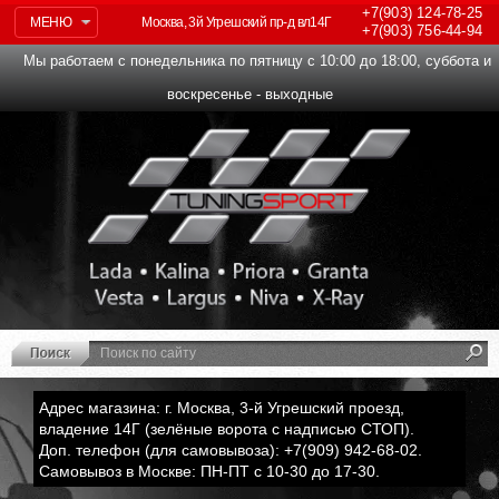
+7(903)
124-78-25
МЕНЮ
Москва, 3й Угрешский пр-д вл14Г
+7(903)
756-44-94
Мы работаем с понедельника по пятницу с 10:00 до 18:00, суббота и
воскресенье - выходные
Адрес магазина: г. Москва, 3-й Угрешский проезд,
владение 14Г (зелёные ворота с надписью СТОП).
Доп. телефон (для самовывоза): +7(909) 942-68-02.
Самовывоз в Москве: ПН-ПТ с 10-30 до 17-30.