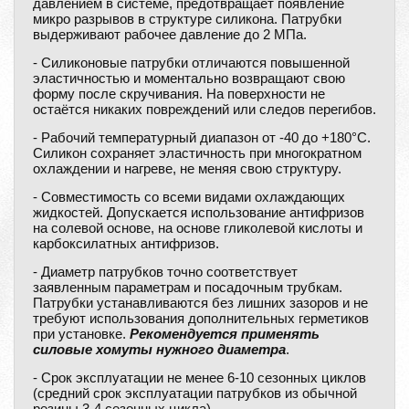
давлением в системе, предотвращает появление
микро разрывов в структуре силикона. Патрубки
выдерживают рабочее давление до 2 МПа.
- Силиконовые патрубки отличаются повышенной
эластичностью и моментально возвращают свою
форму после скручивания. На поверхности не
остаётся никаких повреждений или следов перегибов.
- Рабочий температурный диапазон от -40 до +180°С.
Силикон сохраняет эластичность при многократном
охлаждении и нагреве, не меняя свою структуру.
- Совместимость со всеми видами охлаждающих
жидкостей. Допускается использование антифризов
на солевой основе, на основе гликолевой кислоты и
карбоксилатных антифризов.
- Диаметр патрубков точно соответствует
заявленным параметрам и посадочным трубкам.
Патрубки устанавливаются без лишних зазоров и не
требуют использования дополнительных герметиков
при установке.
Рекомендуется применять
силовые хомуты нужного диаметра
.
- Срок эксплуатации не менее 6-10 сезонных циклов
(средний срок эксплуатации патрубков из обычной
резины 3-4 сезонных цикла).