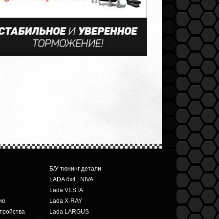
Б/У тюнинг детали
LADA 4x4 | NIVA
Lada VESTA
ие
Lada X-RAY
тройства
Lada LARGUS