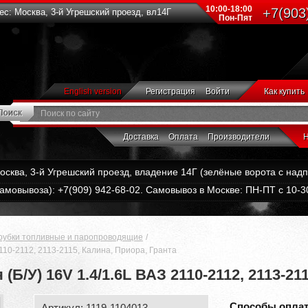
10:00-18:00
+7(903
с: Москва, 3-й Угрешский проезд, вл14Г
Пон-Пят
English version
Регистрация
Войти
Как купить
Доставка
Оплата
Производители
Н
Москва, 3-й Угрешский проезд, владение 14Г (зелёные ворота с на
амовывоза): +7(909) 942-68-02. Самовывоз в Москве: ПН-ПТ с 10-30
рубки топливные и паропроводящие
110-2112, 2113-2115, Калина, Приора, Гранта
Б/У) 16V 1.4/1.6L ВАЗ 2110-2112, 2113-21
Способы опла
Артикул: 1119-1104013