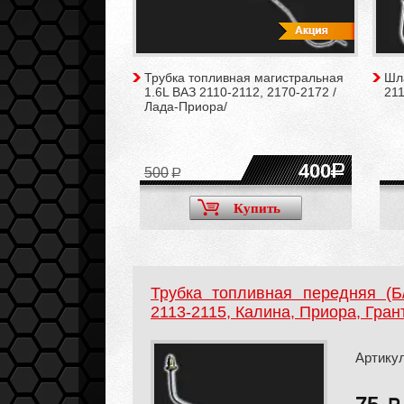
Трубка топливная магистральная
Шл
1.6L ВАЗ 2110-2112, 2170-2172 /
211
Лада-Приора/
400
500
Купить
Трубка топливная передняя (Б/
2113-2115, Калина, Приора, Гран
Артикул