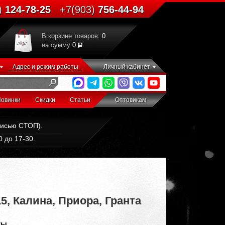
)
124-78-25
+7(903)
756-44-94
В корзине товаров:
0
на сумму
0
Адрес и режим работы
Личный кабинет
овинки
Скидки
Статьи
Оптовикам
дписью СТОП).
 до 17-30.
15, Калина, Приора, Гранта
ты