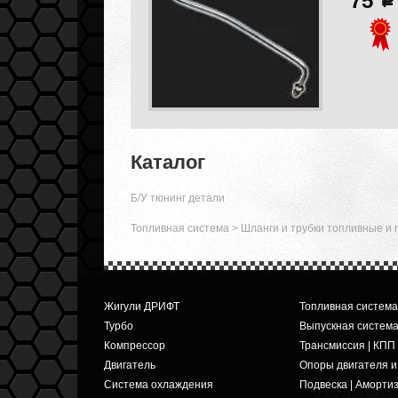
75
a
Каталог
Б/У тюнинг детали
Топливная система
>
Шланги и трубки топливные и
Жигули ДРИФТ
Топливная система
Турбо
Выпускная систем
Компрессор
Трансмиссия | КПП
Двигатель
Опоры двигателя 
Система охлаждения
Подвеска | Аморти