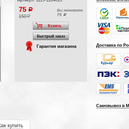
75
a
Вы экономите
75
a
150
a
Купить
Быстрый заказ
Доставка по Ро
Гарантия магазина
Самовывоз в 
Как купить