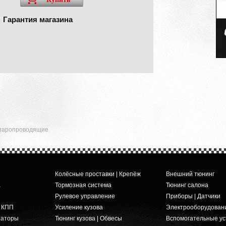
Гарантия магазина
 паропроводящие
Колёсные проставки | Крепёж
Внешний тюнинг
а
Тормозная система
Тюнинг салона
Рулевое управление
Приборы | Датчики
и КПП
Усиление кузова
Электрооборудован
заторы
Тюнинг кузова | Обвесы
Вспомогательные ус