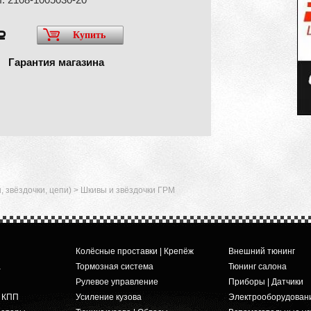
Купить
a
Гарантия магазина
 звёздочки, цепи)
>
Шкивы и звёздочки ГРМ
Колёсные проставки | Крепёж
Внешний тюнинг
а
Тормозная система
Тюнинг салона
Рулевое управление
Приборы | Датчики
и КПП
Усиление кузова
Электрооборудован