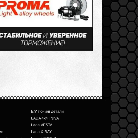
Б/У тюнинг детали
LADA 4x4 | NIVA
Lada VESTA
ие
Lada X-RAY