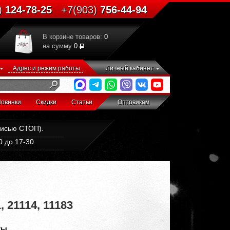
)
124-78-25
+7(903)
756-44-94
В корзине товаров:
0
на сумму
0
Адрес и режим работы
Личный кабинет
овинки
Скидки
Статьи
Оптовикам
дписью СТОП).
 до 17-30.
 21114, 11183
ты