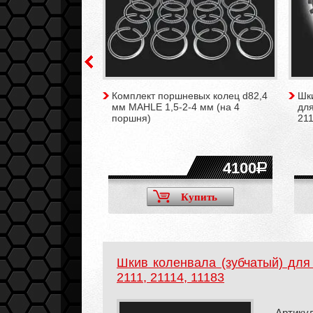
 (ход 75,6 мм) ВАЗ
Комплект поршневых колец d82,4
Шк
1189, 11193, 11194,
мм MAHLE 1,5-2-4 мм (на 4
для
1124, 21126, 21127,
поршня)
211
16100
4100
Купить
Купить
Шкив коленвала (зубчатый) для
2111, 21114, 11183
Артикул