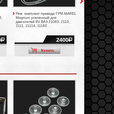
Рем. комплект привода ГРМ MAREL
Рем. комплект п
3,
Magnum усиленный для
Standard для дви
двигателей 8V ВАЗ 21083, 2110,
21083, 2110, 2111
2111, 21114, 11183
0
2400
Купить
Ку