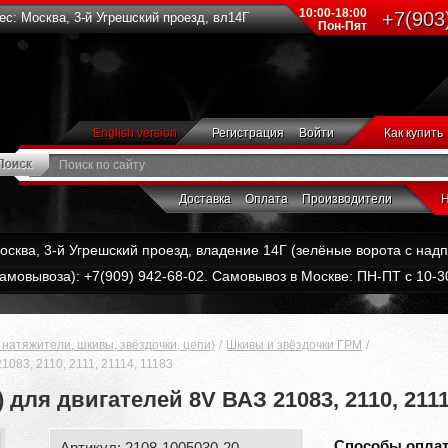
10:00-18:00
+7(903
с: Москва, 3-й Угрешский проезд, вл14Г
Пон-Пят
English version
Регистрация
Войти
Как купить
Доставка
Оплата
Производители
Н
Москва, 3-й Угрешский проезд, владение 14Г (зелёные ворота с на
амовывоза): +7(909) 942-68-02. Самовывоз в Москве: ПН-ПТ с 10-30
натяжители, шкивы, звёздочки, цепи)
Шкивы и звёздочки ГРМ
083, 2110, 2111, 21114, 11183
для двигателей 8V ВАЗ 21083, 2110, 2111,
Способы опла
Артикул: 2108-1005030-20