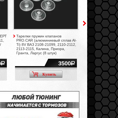
ПЕРТ
Тарелки пружин клапанов
Вал коленчатый (
11,
PRO.CAR (алюминиевый сплав Al-
11183, 11186, 1118
/
Ti) 8V ВАЗ 2108-21099, 2110-2112,
21114, 21116, 211
2113-2115, Калина, Приора,
21129
Гранта, Ларгус (8 штук)
0
3500
Купить
Ку