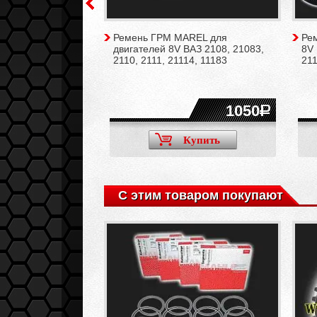
TES усиленный для
Ремень ГРМ MAREL для
Ре
ВАЗ 2108, 21083,
двигателей 8V ВАЗ 2108, 21083,
8V 
14, 11183
2110, 2111, 21114, 11183
211
1500
1050
Купить
Купить
С этим товаром покупают