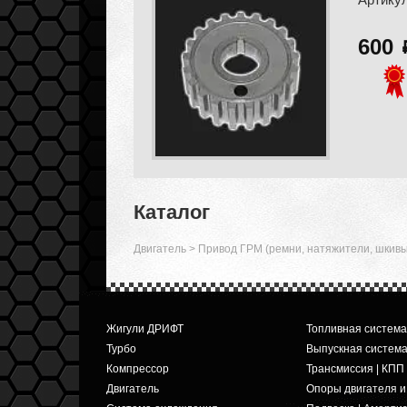
600
Каталог
Двигатель
>
Привод ГРМ (ремни, натяжители, шкивы,
Жигули ДРИФТ
Топливная система
Турбо
Выпускная систем
Компрессор
Трансмиссия | КПП
Двигатель
Опоры двигателя 