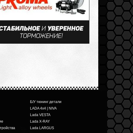
Б/У тюнинг детали
LADA 4x4 | NIVA
Lada VESTA
ие
Lada X-RAY
тройства
Lada LARGUS