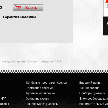
Купить
a
Гарантия магазина
 звёздочки, цепи)
>
Шкивы и звёздочки ГРМ
Колёсные проставки | Крепёж
Внешний тюнинг
а
Тормозная система
Тюнинг салона
Рулевое управление
Приборы | Датчики
и КПП
Усиление кузова
Электрооборудован
заторы
Тюнинг кузова | Обвесы
Вспомогательные ус