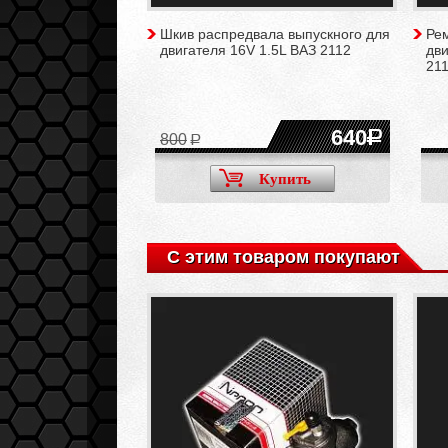
TES усиленный для
Шкив распредвала выпускного для
Ре
ВАЗ 2112, 21124,
двигателя 16V 1.5L ВАЗ 2112
дви
21
2800
640
800
Купить
Купить
С этим товаром покупают