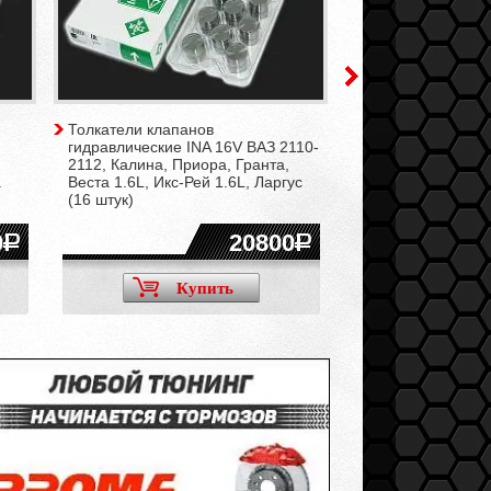
Толкатели клапанов
Картер масляный
гидравлические INA 16V ВАЗ 2110-
(подвижная шторк
2112, Калина, Приора, Гранта,
2108-21099, 2110-
а
Веста 1.6L, Икс-Рей 1.6L, Ларгус
Калина, Приора, Г
(16 штук)
Ларгус
0
20800
Купить
Ку