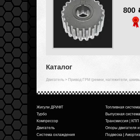
800
Каталог
Двигатель
>
Привод ГРМ (ремни, натяжители, шкивы,
Жигули ДРИФТ
Топливная система
Турбо
Выпускная систем
Компрессор
Трансмиссия | КПП
Двигатель
Опоры двигателя 
Система охлаждения
Подвеска | Аморти