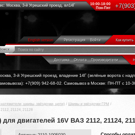
10:00-18:00
+7(903
с: Москва, 3-й Угрешский проезд, вл14Г
Пон-Пят
English version
Регистрация
Войти
Как купить
Доставка
Оплата
Производители
Н
Москва, 3-й Угрешский проезд, владение 14Г (зелёные ворота с на
амовывоза): +7(909) 942-68-02. Самовывоз в Москве: ПН-ПТ с 10-30
натяжители, шкивы, звёздочки, цепи)
Шкивы и звёздочки ГРМ
2112, 21124, 21128
для двигателей 16V ВАЗ 2112, 21124, 21
Способы опла
Артикул: 2110-1005030