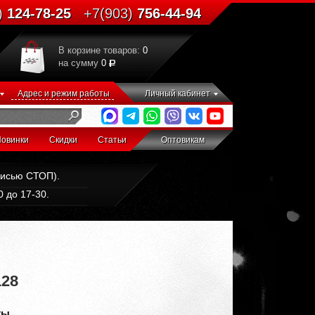
)
124-78-25
+7(903)
756-44-94
В корзине товаров:
0
на сумму
0
Адрес и режим работы
Личный кабинет
овинки
Скидки
Статьи
Оптовикам
дписью СТОП).
 до 17-30.
128
ты