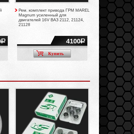
й
Рем. комплект привода ГРМ MAREL
Рем. комплект п
Magnum усиленный для
Standard для дви
двигателей 16V ВАЗ 2112, 21124,
2112, 21124, 2112
21128
0
4100
3650
Купить
Ку