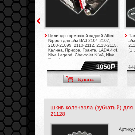
РТ для а/м ВАЗ
Цилиндр тормозной задний Allied
Па
0-2112, 2113-2115,
Nippon для а/м ВАЗ 2104-2107,
а/м
 Гранта (4 штуки)
2108-21099, 2110-2112, 2113-2115,
211
Калина, Приора, Гранта, LADA 4x4,
(1 
Niva Legend, Chevrolet NIVA, Niva
Travel
600
1050
14
Купить
Купить
Шкив коленвала (зубчатый) для 
21128
Артикул