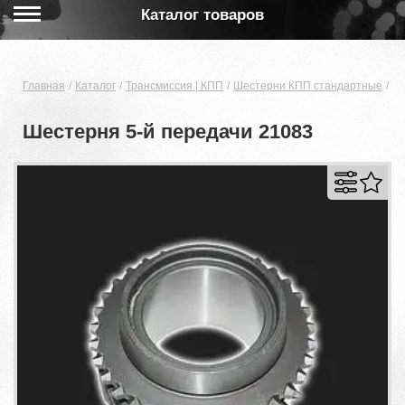
Каталог товаров
Главная
Каталог
Трансмиссия | КПП
Шестерни КПП стандартные
Ше
Шестерня 5-й передачи 21083