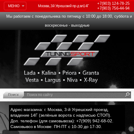
+7(903)
124-78-25
МЕНЮ
Москва, 3й Угрешский пр-д вл14Г
+7(903)
756-44-94
Мы работаем с понедельника по пятницу с 10:00 до 18:00, суббота и
воскресенье - выходные
Адрес магазина: г. Москва, 3-й Угрешский проезд,
владение 14Г (зелёные ворота с надписью СТОП).
Доп. телефон (для самовывоза): +7(909) 942-68-02.
Самовывоз в Москве: ПН-ПТ с 10-30 до 17-30.