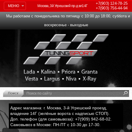
+7(903)
124-78-25
МЕНЮ
Москва, 3й Угрешский пр-д вл14Г
+7(903)
756-44-94
Мы работаем с понедельника по пятницу с 10:00 до 18:00, суббота и
воскресенье - выходные
Адрес магазина: г. Москва, 3-й Угрешский проезд,
владение 14Г (зелёные ворота с надписью СТОП).
Доп. телефон (для самовывоза): +7(909) 942-68-02.
Самовывоз в Москве: ПН-ПТ с 10-30 до 17-30.