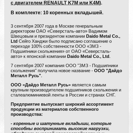
с двигателем RENAULT K7M или K4M
).
В комплекте: 10 коренных вкладышей.
3 сентября 2007 года в Москве генеральным
директором ОАО «Северсталь-авто» Вадимом
Швецовым и президентом компании
Daido Metal Co.,
Ltd
Сейго Ханджи было подписано соглашение о
переходе 100% собственности ООО «ЗМЗ -
Подшипники скольжения» от ОАО «Северсталь-
авто» к японской компании
Daido Metal Co., Ltd
.
7 сентября 2007 компания ООО "ЗМЗ - Подшипники
скольжения" получила новое название -
ООО "Дайдо
Металл Русь"
.
ООО «Дайдо Металл Русь»
является самым
крупным производителем подшипников скольжения и
сталеалюминиевой ленты в России и странах СНГ.
Предприятие выпускает широкий ассортимент
продукции из материалов собственного
производства:
- коренные и шатунные вкладыши, которые
способны воспринимать высокие нагрузки,