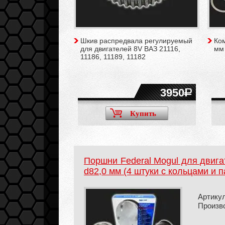
Шкив распредвала регулируемый
Ко
для двигателей 8V ВАЗ 21116,
мм 
11186, 11189, 11182
3950
Купить
Поршни Federal Mogul для двига
d82,0 мм (4 штуки с кольцами и 
Артикул
Произв