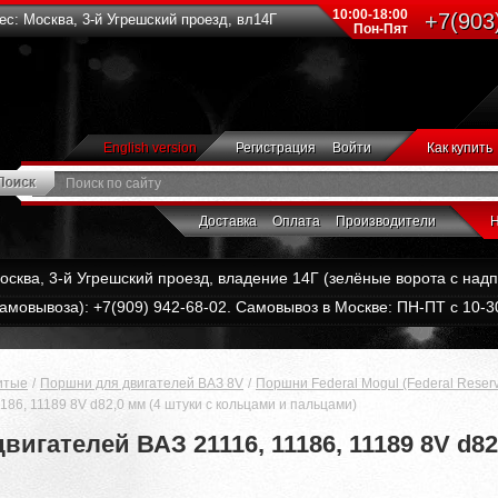
10:00-18:00
+7(903
с: Москва, 3-й Угрешский проезд, вл14Г
Пон-Пят
English version
Регистрация
Войти
Как купить
Доставка
Оплата
Производители
Н
Москва, 3-й Угрешский проезд, владение 14Г (зелёные ворота с на
амовывоза): +7(909) 942-68-02. Самовывоз в Москве: ПН-ПТ с 10-30
итые
Поршни для двигателей ВАЗ 8V
Поршни Federal Mogul (Federal Reser
186, 11189 8V d82,0 мм (4 штуки с кольцами и пальцами)
вигателей ВАЗ 21116, 11186, 11189 8V d8