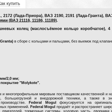
Как купить
172 (Лада-Приора), ВАЗ 2190, 2191 (Лада-Гранта), ВАЗ
ями (ВАЗ 21116, 11186, 11189)
.
шневых колец (маслосъёмное кольцо коробчатое), 4
 Granta)
в сборе с кольцами и пальцами, без выемок под клапан
мм/2,0 мм;
покрытие "Molykote".
 и многопрофильным мировым поставщиком качественной и на
й, большегрузной и внедорожной техники, а также в эне
производстве.
Federal Mogul
фокусируется на оригиналь
ных применений.
Federal Mogul
продаёт и распространяет широ
 двигателей, тормозные системы, ходовую часть, дворники 