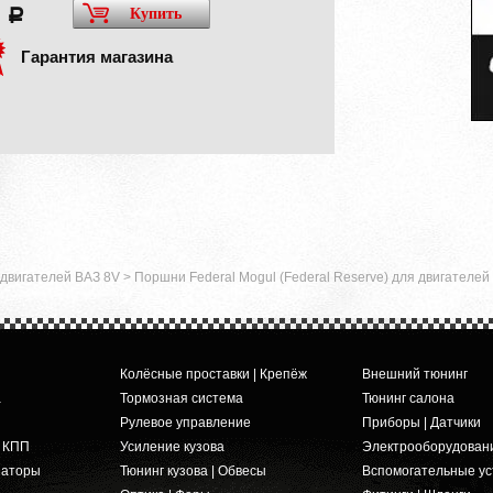
0
Купить
a
Гарантия магазина
двигателей ВАЗ 8V
>
Поршни Federal Mogul (Federal Reserve) для двигателей
Колёсные проставки | Крепёж
Внешний тюнинг
а
Тормозная система
Тюнинг салона
Рулевое управление
Приборы | Датчики
и КПП
Усиление кузова
Электрооборудован
заторы
Тюнинг кузова | Обвесы
Вспомогательные ус