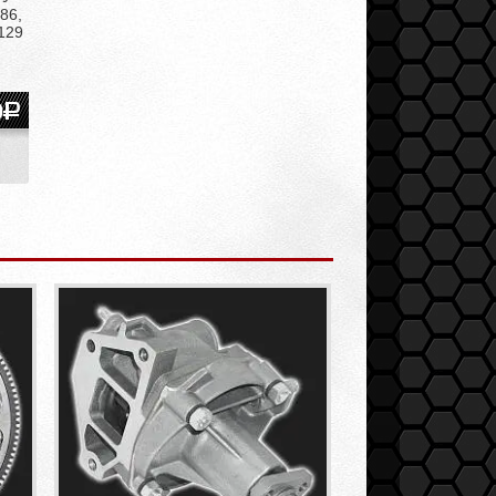
86,
1129
0