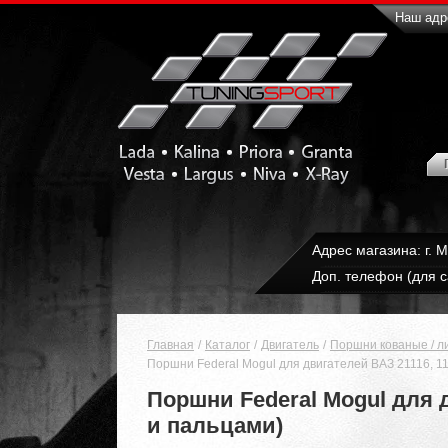
Наш адре
Адрес магазина: г. 
Доп. телефон (для с
Главная
Каталог
Двигатель
Поршни кованые / л
Поршни Federal Mogul для двигателей ВАЗ 21116, 11
Поршни Federal Mogul для д
и пальцами)