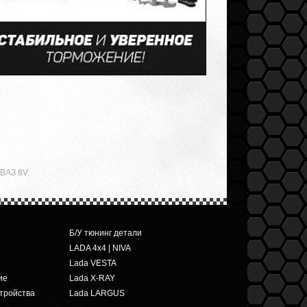
 ВАЗ 8V
Б/У тюнинг детали
LADA 4x4 | NIVA
Lada VESTA
ие
Lada X-RAY
тройства
Lada LARGUS