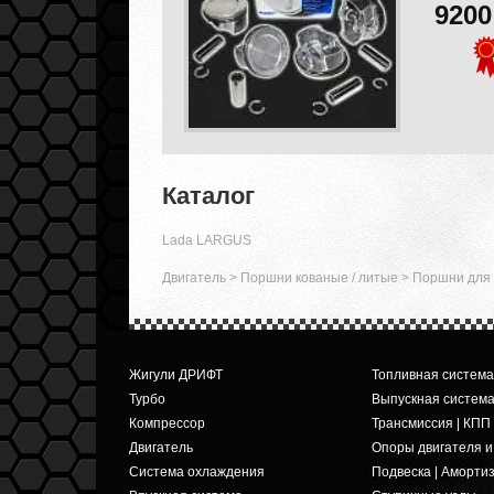
920
Каталог
Lada LARGUS
Двигатель
>
Поршни кованые / литые
>
Поршни для 
Жигули ДРИФТ
Топливная система
Турбо
Выпускная систем
Компрессор
Трансмиссия | КПП
Двигатель
Опоры двигателя 
Система охлаждения
Подвеска | Аморти