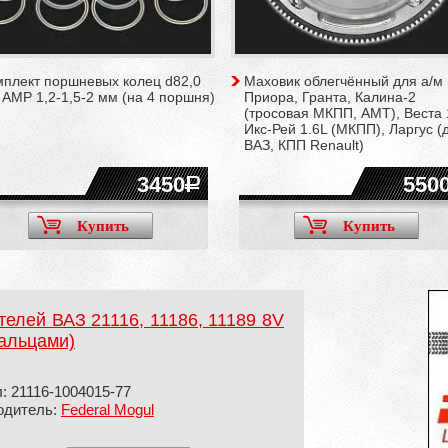
мплект поршневых колец d82,0
Маховик облегчённый для а/м
AMP 1,2-1,5-2 мм (на 4 поршня)
Приора, Гранта, Калина-2
(тросовая МКПП, АМТ), Веста 
Икс-Рей 1.6L (МКПП), Ларгус (д
ВАЗ, КПП Renault)
3450
550
Купить
Купить
телей ВАЗ 21116, 11186, 11189 8V
пальцами)
: 21116-1004015-77
одитель:
Federal Mogul