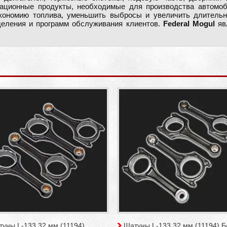
ационные продукты, необходимые для производства автомоб
экономию топлива, уменьшить выбросы и увеличить длительн
еделения и программ обслуживания клиентов.
Federal Mogul
яв
уны L-133,32 мм (11194)
Шатуны L-133,32 мм (11194) Б