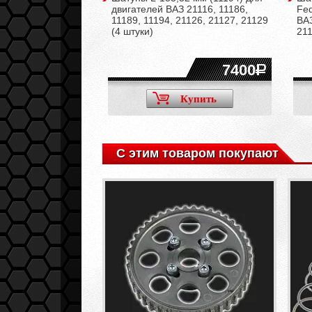
двигателей ВАЗ 21116, 11186,
Fed
11189, 11194, 21126, 21127, 21129
ВАЗ
(4 штуки)
211
7400
Купить
С этим товаром покупают