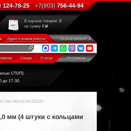
)
124-78-25
+7(903)
756-44-94
В корзине товаров:
0
на сумму
0
Адрес и режим работы
Личный кабинет
овинки
Скидки
Статьи
Оптовикам
дписью СТОП).
 до 17-30.
ve) для двигателей ВАЗ 8V
2,0 мм (4 штуки с кольцами