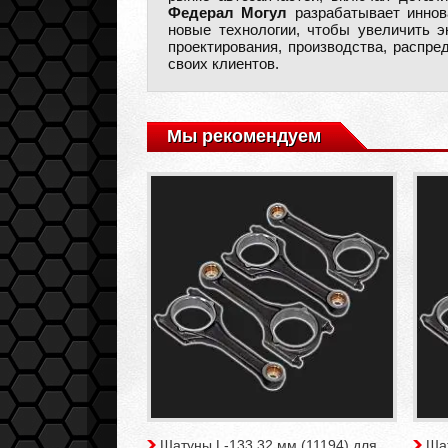
Федерал Могул
разрабатывает иннов
новые технологии, чтобы увеличить 
проектирования, производства, распр
своих клиентов.
Мы рекомендуем
Шатуны L-133,32 мм (11194) для
Шат