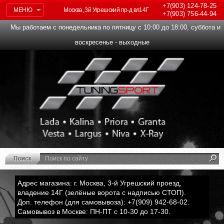
+7(903)
124-78-25
МЕНЮ
Москва, 3й Угрешский пр-д вл14Г
+7(903)
756-44-94
Мы работаем с понедельника по пятницу с 10:00 до 18:00, суббота и
воскресенье - выходные
Адрес магазина: г. Москва, 3-й Угрешский проезд,
владение 14Г (зелёные ворота с надписью СТОП).
Доп. телефон (для самовывоза): +7(909) 942-68-02.
Самовывоз в Москве: ПН-ПТ с 10-30 до 17-30.