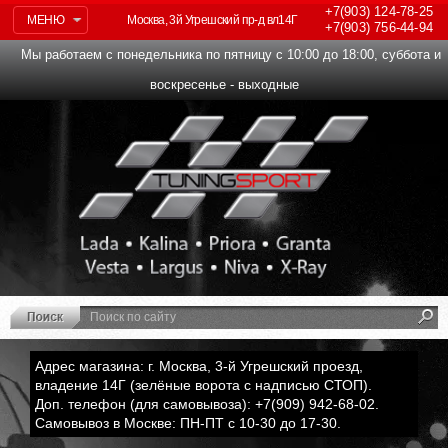
+7(903)
124-78-25
МЕНЮ
Москва, 3й Угрешский пр-д вл14Г
+7(903)
756-44-94
Мы работаем с понедельника по пятницу с 10:00 до 18:00, суббота и
воскресенье - выходные
Адрес магазина: г. Москва, 3-й Угрешский проезд,
владение 14Г (зелёные ворота с надписью СТОП).
Доп. телефон (для самовывоза): +7(909) 942-68-02.
Самовывоз в Москве: ПН-ПТ с 10-30 до 17-30.