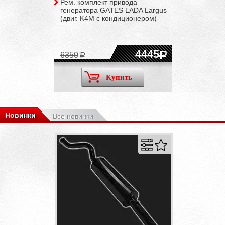
Рем. комплект привода
генератора GATES LADA Largus
(двиг. K4M c кондиционером)
4445
6350
Купить
Новинки
Все новинки