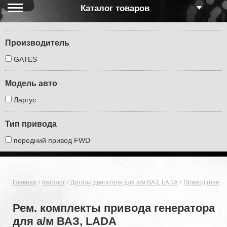
Каталог товаров
Производитель
GATES
Модель авто
Ларгус
Тип привода
передний привод FWD
Главная
Каталог
Детали двигателя для а/м ВАЗ, LADA
Привод генера
Рем. комплекты привода генератора
для а/м ВАЗ, LADA