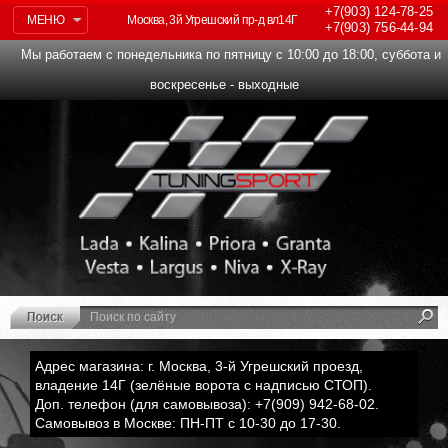
+7(903)
124-78-25
МЕНЮ
Москва, 3й Угрешский пр-д вл14Г
+7(903)
756-44-94
Мы работаем с понедельника по пятницу с 10:00 до 18:00, суббота и
воскресенье - выходные
Адрес магазина: г. Москва, 3-й Угрешский проезд,
владение 14Г (зелёные ворота с надписью СТОП).
Доп. телефон (для самовывоза): +7(909) 942-68-02.
Самовывоз в Москве: ПН-ПТ с 10-30 до 17-30.