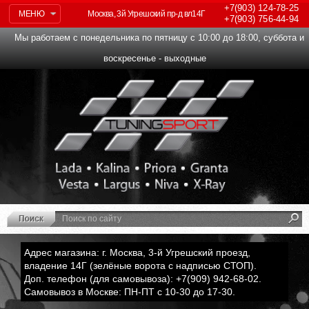
+7(903)
124-78-25
МЕНЮ
Москва, 3й Угрешский пр-д вл14Г
+7(903)
756-44-94
Мы работаем с понедельника по пятницу с 10:00 до 18:00, суббота и
воскресенье - выходные
Адрес магазина: г. Москва, 3-й Угрешский проезд,
владение 14Г (зелёные ворота с надписью СТОП).
Доп. телефон (для самовывоза): +7(909) 942-68-02.
Самовывоз в Москве: ПН-ПТ с 10-30 до 17-30.