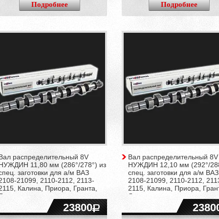
Подробнее
Подробнее
Вал распределительный 8V
Вал распределительный 8V
НУЖДИН 11,80 мм (286°/278°) из
НУЖДИН 12,10 мм (292°/288
спец. заготовки для а/м ВАЗ
спец. заготовки для а/м ВАЗ
2108-21099, 2110-2112, 2113-
2108-21099, 2110-2112, 211
2115, Калина, Приора, Гранта,
2115, Калина, Приора, Гран
Ларгус
Ларгус
23800
2380