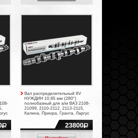
Вал распределительный 8V
НУЖДИН 10,85 мм (280°)
108-
полнобазный для а/м ВАЗ 2108-
5,
21099, 2110-2112, 2113-2115,
ргус
Калина, Приора, Гранта, Ларгус
0
23800