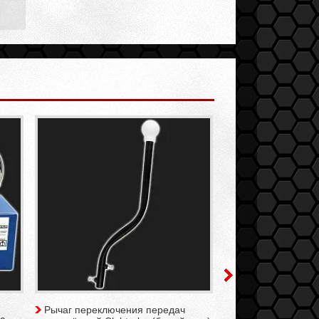
Рычаг переключения передач
Кронштейн задне