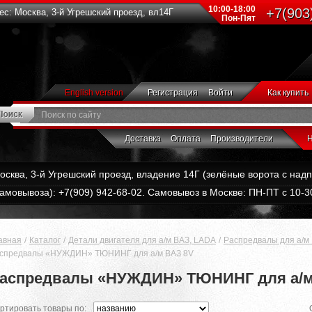
10:00-18:00
+7(903
с: Москва, 3-й Угрешский проезд, вл14Г
Пон-Пят
English version
Регистрация
Войти
Как купить
Доставка
Оплата
Производители
Н
Москва, 3-й Угрешский проезд, владение 14Г (зелёные ворота с на
амовывоза): +7(909) 942-68-02. Самовывоз в Москве: ПН-ПТ с 10-30
авная
Каталог
Детали двигателя для а/м ВАЗ, LADA
Распредвалы для а/м
спредвалы «НУЖДИН» ТЮНИНГ для а/м ВАЗ 8V
аспредвалы «НУЖДИН» ТЮНИНГ для а/м
ртировать товары по: