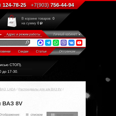
)
124-78-25
+7(903)
756-44-94
В корзине товаров:
0
на сумму
0
Адрес и режим работы
Личный кабинет
овинки
Скидки
Статьи
Оптовикам
дписью СТОП).
 до 17-30.
 ВАЗ, LADA
Распредвалы для а/м ВАЗ 8V
 ВАЗ 8V
Отображение:
списком
картинками