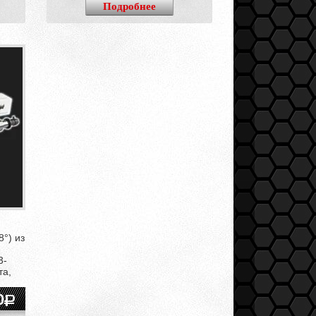
Подробнее
°) из
3-
та,
0