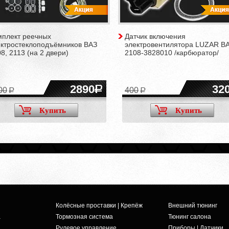
мплект реечных
Датчик включения
ектростеклоподъёмников ВАЗ
электровентилятора LUZAR В
8, 2113 (на 2 двери)
2108-3828010 /карбюратор/
2890
32
00
400
Купить
Купить
Колёсные проставки | Крепёж
Внешний тюнинг
а
Тормозная система
Тюнинг салона
Рулевое управление
Приборы | Датчики