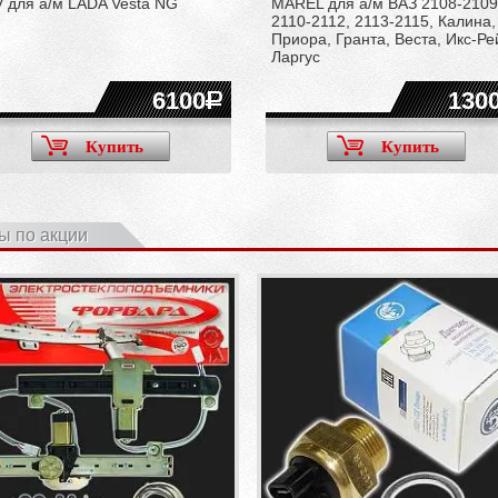
 для а/м LADA Vesta NG
MAREL для а/м ВАЗ 2108-2109
2110-2112, 2113-2115, Калина,
Приора, Гранта, Веста, Икс-Ре
Ларгус
6100
130
Купить
Купить
ы по акции