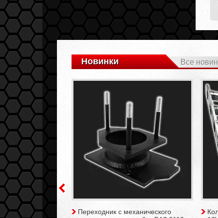
Новинки
Все новин
оточный GTS /с
Переходник с механического
Кол