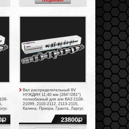
Подробнее
Вал распределительный 8V
НУЖДИН 11,40 мм (284°/281°)
108-
полнобазный для а/м ВАЗ 2108-
5,
21099, 2110-2112, 2113-2115,
ргус
Калина, Приора, Гранта, Ларгус
0
23800