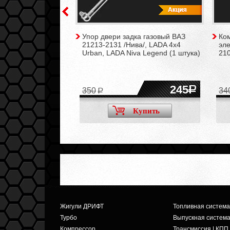
ъёмная для
Упор двери задка газовый ВАЗ
Ко
 руля (шлицевое
21213-2131 /Нива/, LADA 4x4
эл
Urban, LADA Niva Legend (1 штука)
210
4165
245
350
34
Купить
Купить
Жигули ДРИФТ
Топливная система
Турбо
Выпускная систем
Компрессор
Трансмиссия | КПП