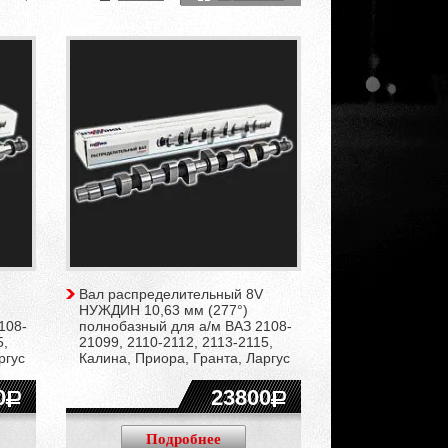
Вал распределительный 8V
НУЖДИН 10,63 мм (277°)
108-
полнобазный для а/м ВАЗ 2108-
5,
21099, 2110-2112, 2113-2115,
ргус
Калина, Приора, Гранта, Ларгус
0
23800
Подробнее