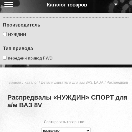
Каталог товаров
Производитель
НУЖДИН
Тип привода
передний привод FWD
Главная
Каталог
Детали двигателя для а/м ВАЗ, LADA
Распредвалы д
Распредвалы «НУЖДИН» СПОРТ для
а/м ВАЗ 8V
Сортировать товары по: