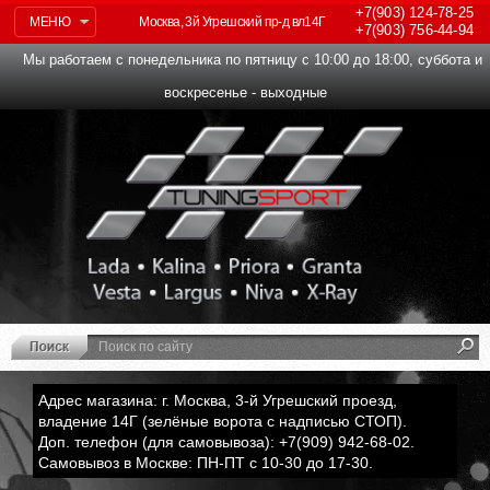
+7(903)
124-78-25
МЕНЮ
Москва, 3й Угрешский пр-д вл14Г
+7(903)
756-44-94
Мы работаем с понедельника по пятницу с 10:00 до 18:00, суббота и
воскресенье - выходные
Адрес магазина: г. Москва, 3-й Угрешский проезд,
владение 14Г (зелёные ворота с надписью СТОП).
Доп. телефон (для самовывоза): +7(909) 942-68-02.
Самовывоз в Москве: ПН-ПТ с 10-30 до 17-30.