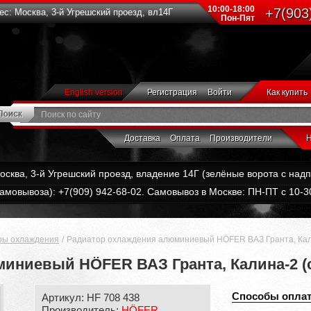
10:00-18:00
+7(903
с: Москва, 3-й Угрешский проезд, вл14Г
Пон-Пят
English version
Регистрация
Войти
Как купить
Доставка
Оплата
Производители
Н
Москва, 3-й Угрешский проезд, владение 14Г (зелёные ворота с на
амовывоза): +7(909) 942-68-02. Самовывоз в Москве: ПН-ПТ с 10-30
ры охлаждения
Радиатор охлаждения алюминиевый HÖFER ВАЗ Гранта, Кал
иниевый HÖFER ВАЗ Гранта, Калина-2 (
Способы опла
Артикул: HF 708 438
Производитель:
HÖFER