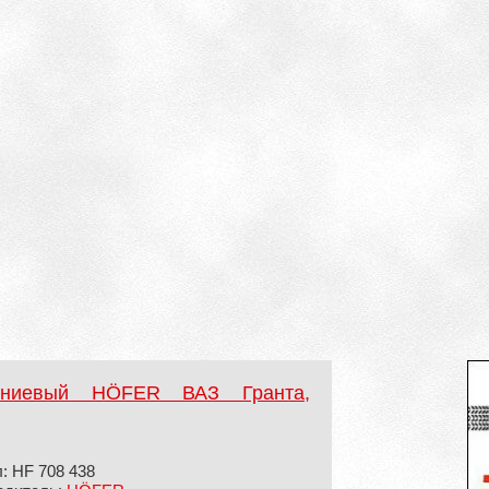
иниевый HÖFER ВАЗ Гранта,
: HF 708 438