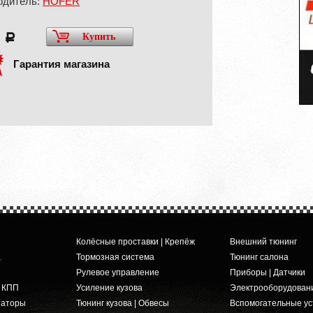
одитель:
HÖFER
0
Купить
a
Гарантия магазина
Колёсные проставки | Крепёж
Внешний тюнинг
а
Тормозная система
Тюнинг салона
Рулевое управление
Приборы | Датчики
и КПП
Усиление кузова
Электрооборудован
заторы
Тюнинг кузова | Обвесы
Вспомогательные ус