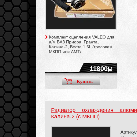
Комплект сцепления VALEO для
а/м ВАЗ Приора, Гранта,
Калина-2, Веста 1.6L /тросовая
МКПП или АМТ/
11800
Купить
Радиатор охлаждения алюм
Калина-2 (c МКПП)
Артикул