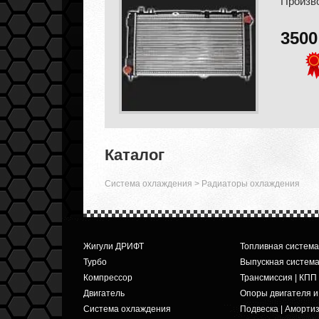
Произв
350
Каталог
Система охлаждения
>
Радиаторы охлаждения
Жигули ДРИФТ
Топливная система
Турбо
Выпускная систем
Компрессор
Трансмиссия | КПП
Двигатель
Опоры двигателя 
Система охлаждения
Подвеска | Аморти