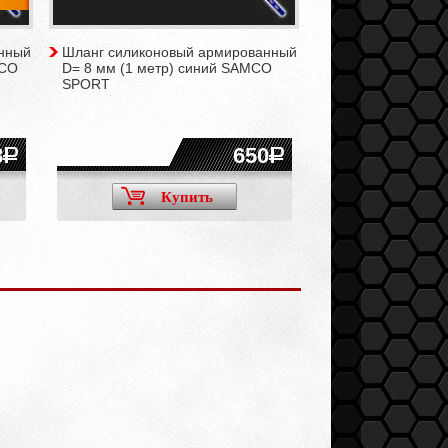
нный
Шланг силиконовый армированный
MCO
D= 8 мм (1 метр) синий SAMCO
SPORT
8
650
Купить