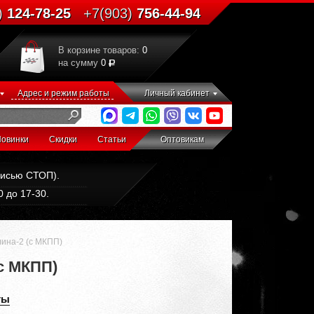
)
124-78-25
+7(903)
756-44-94
В корзине товаров:
0
на сумму
0
Адрес и режим работы
Личный кабинет
овинки
Скидки
Статьи
Оптовикам
дписью СТОП).
 до 17-30.
ина-2 (c МКПП)
c МКПП)
ты