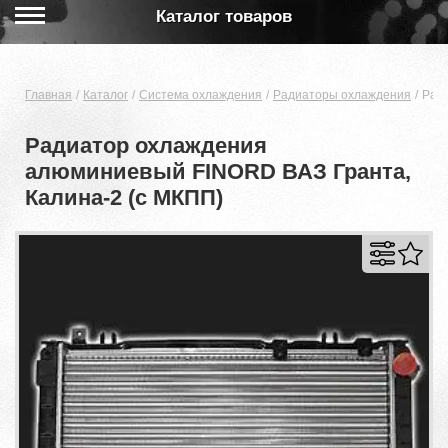
Каталог товаров
Главная
Каталог
Система охлаждения
Радиаторы охлаждения
Рад
Радиатор охлаждения
алюминиевый FINORD ВАЗ Гранта,
Калина-2 (c МКПП)