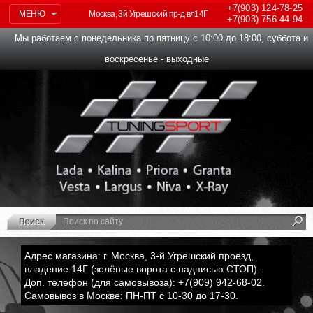
+7(903)
124-78-25
МЕНЮ
Москва, 3й Угрешский пр-д вл14Г
+7(903)
756-44-94
Мы работаем с понедельника по пятницу с 10:00 до 18:00, суббота и
воскресенье - выходные
Адрес магазина: г. Москва, 3-й Угрешский проезд,
владение 14Г (зелёные ворота с надписью СТОП).
Доп. телефон (для самовывоза): +7(909) 942-68-02.
Самовывоз в Москве: ПН-ПТ с 10-30 до 17-30.