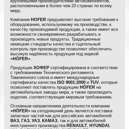
крупнейшими производителями автокомпонентов,
расположенными в более чем 20 странах по всему
миру.
Компания
HOFER
предъявляет высокие требования к
оборудованию, используемому на производстве, к
качеству производимой продукции, а также имеет все
возможности своевременно разрабатывать и
производить новые продукты. Традиционные
немецкие стандарты качества и тщательный
контроль при производстве позволяют обеспечить
высокую надёжность продукции под маркой
«HÖFER»
.
Продукция
ХОФЕР
сертифицирована в соответствии
с требованиями Технического регламента
Таможенного союза и имеет международные
сертификаты качества
ISO 9001:2000
и
TUV
, которые
позволяют поставлять продукцию
HÖFER
на
автомобильные заводы мира, а также производить
изделия, соответствующие мировым требованиям.
Основным направлением деятельности компании
«HÖFER»
на сегодняшний день является поставка
запасных частей как для российских автомобилей
ВАЗ
,
ГАЗ
,
УАЗ
,
КАМАЗ
, так и для автомобилей
иностранного производства
RENAULT
,
HYUNDAI
,