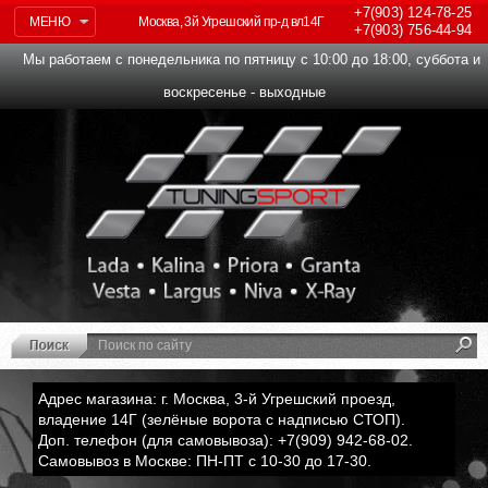
+7(903)
124-78-25
МЕНЮ
Москва, 3й Угрешский пр-д вл14Г
+7(903)
756-44-94
Мы работаем с понедельника по пятницу с 10:00 до 18:00, суббота и
воскресенье - выходные
Адрес магазина: г. Москва, 3-й Угрешский проезд,
владение 14Г (зелёные ворота с надписью СТОП).
Доп. телефон (для самовывоза): +7(909) 942-68-02.
Самовывоз в Москве: ПН-ПТ с 10-30 до 17-30.