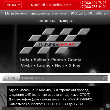
+7(903)
124-78-25
МЕНЮ
Москва, 3й Угрешский пр-д вл14Г
+7(903)
756-44-94
Мы работаем с понедельника по пятницу с 10:00 до 18:00, суббота и
воскресенье - выходные
Адрес магазина: г. Москва, 3-й Угрешский проезд,
владение 14Г (зелёные ворота с надписью СТОП).
Доп. телефон (для самовывоза): +7(909) 942-68-02.
Самовывоз в Москве: ПН-ПТ с 10-30 до 17-30.