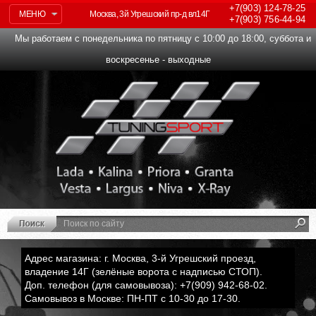
+7(903)
124-78-25
МЕНЮ
Москва, 3й Угрешский пр-д вл14Г
+7(903)
756-44-94
Мы работаем с понедельника по пятницу с 10:00 до 18:00, суббота и
воскресенье - выходные
Адрес магазина: г. Москва, 3-й Угрешский проезд,
владение 14Г (зелёные ворота с надписью СТОП).
Доп. телефон (для самовывоза): +7(909) 942-68-02.
Самовывоз в Москве: ПН-ПТ с 10-30 до 17-30.