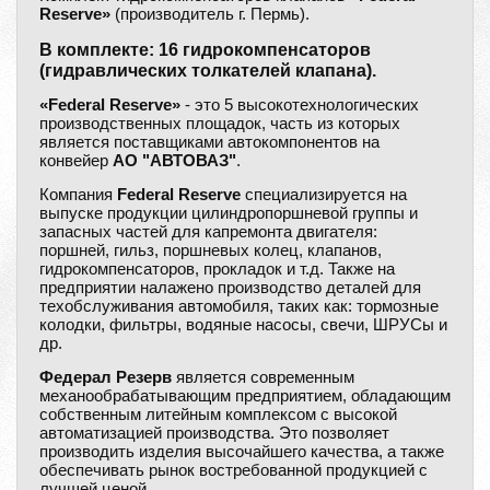
Reserve»
(производитель г. Пермь).
В комплекте: 16 гидрокомпенсаторов
(гидравлических толкателей клапана).
«Federal Reserve»
- это 5 высокотехнологических
производственных площадок, часть из которых
является поставщиками автокомпонентов на
конвейер
АО "АВТОВАЗ"
.
Компания
Federal Reserve
специализируется на
выпуске продукции цилиндропоршневой группы и
запасных частей для капремонта двигателя:
поршней, гильз, поршневых колец, клапанов,
гидрокомпенсаторов, прокладок и т.д. Также на
предприятии налажено производство деталей для
техобслуживания автомобиля, таких как: тормозные
колодки, фильтры, водяные насосы, свечи, ШРУСы и
др.
Федерал Резерв
является современным
механообрабатывающим предприятием, обладающим
собственным литейным комплексом с высокой
автоматизацией производства. Это позволяет
производить изделия высочайшего качества, а также
обеспечивать рынок востребованной продукцией с
лучшей ценой.