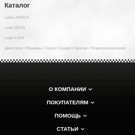
Каталог
Lada LARGUS
Lada VESTA
Lada X-RAY
Двигатель
>
Пружины / Cедла / Сухари / Тарелки / Толкатели клапанов
О КОМПАНИИ
ПОКУПАТЕЛЯМ
ПОМОЩЬ
СТАТЬИ