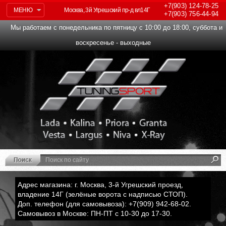
+7(903)
124-78-25
МЕНЮ
Москва, 3й Угрешский пр-д вл14Г
+7(903)
756-44-94
Мы работаем с понедельника по пятницу с 10:00 до 18:00, суббота и
воскресенье - выходные
Адрес магазина: г. Москва, 3-й Угрешский проезд,
владение 14Г (зелёные ворота с надписью СТОП).
Доп. телефон (для самовывоза): +7(909) 942-68-02.
Самовывоз в Москве: ПН-ПТ с 10-30 до 17-30.