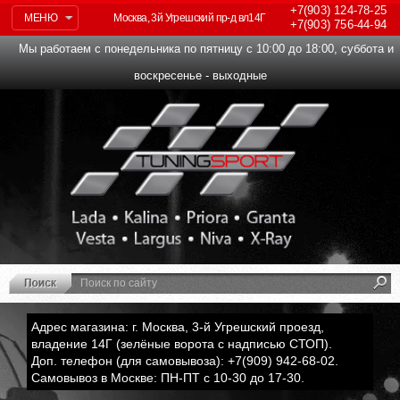
+7(903)
124-78-25
МЕНЮ
Москва, 3й Угрешский пр-д вл14Г
+7(903)
756-44-94
Мы работаем с понедельника по пятницу с 10:00 до 18:00, суббота и
воскресенье - выходные
Адрес магазина: г. Москва, 3-й Угрешский проезд,
владение 14Г (зелёные ворота с надписью СТОП).
Доп. телефон (для самовывоза): +7(909) 942-68-02.
Самовывоз в Москве: ПН-ПТ с 10-30 до 17-30.