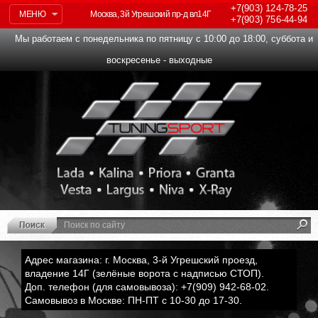
+7(903)
124-78-25
МЕНЮ
Москва, 3й Угрешский пр-д вл14Г
+7(903)
756-44-94
Мы работаем с понедельника по пятницу с 10:00 до 18:00, суббота и
воскресенье - выходные
Адрес магазина: г. Москва, 3-й Угрешский проезд,
владение 14Г (зелёные ворота с надписью СТОП).
Доп. телефон (для самовывоза): +7(909) 942-68-02.
Самовывоз в Москве: ПН-ПТ с 10-30 до 17-30.