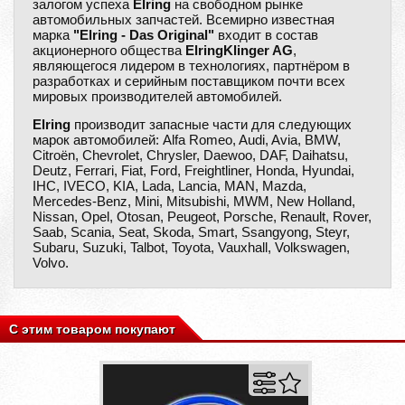
залогом успеха
Elring
на свободном рынке
автомобильных запчастей. Всемирно известная
марка
"Elring - Das Original"
входит в состав
акционерного общества
ElringKlinger AG
,
являющегося лидером в технологиях, партнёром в
разработках и серийным поставщиком почти всех
мировых производителей автомобилей.
Elring
производит запасные части для следующих
марок автомобилей: Alfa Romeo, Audi, Avia, BMW,
Citroën, Chevrolet, Chrysler, Daewoo, DAF, Daihatsu,
Deutz, Ferrari, Fiat, Ford, Freightliner, Honda, Hyundai,
IHC, IVECO, KIA, Lada, Lancia, MAN, Mazda,
Mercedes-Benz, Mini, Mitsubishi, MWM, New Holland,
Nissan, Opel, Otosan, Peugeot, Porsche, Renault, Rover,
Saab, Scania, Seat, Skoda, Smart, Ssangyong, Steyr,
Subaru, Suzuki, Talbot, Toyota, Vauxhall, Volkswagen,
Volvo.
С этим товаром покупают