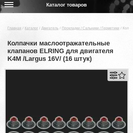
Каталог товаров
Главная
Каталог
Двигатель
Прокладки / Сальники / Герметики
Колпа
Колпачки маслоотражательные
клапанов ELRING для двигателя
K4M /Largus 16V/ (16 штук)