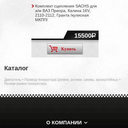
Комплект сцепления SACHS для
а/м ВАЗ Приора, Калина 16V,
2110-2112, Гранта /кулисная
МКПП/
15500
Купить
Каталог
Двигатель
>
Привод генератора (ремни, ролики, шкивы, кронштейны)
>
Ролики ремня генератора
О КОМПАНИИ