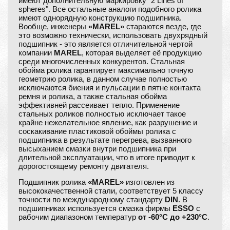
имеют дополнительную маркировку "2 Lines of
spheres". Все остальные аналоги подобного ролика
имеют однорядную конструкцию подшипника.
Вообще, инженеры
«MAREL»
стараются везде, где
это возможно технически, использовать двухрядный
подшипник - это является отличительной чертой
компании
MAREL
, которая выделяет её продукцию
среди многочисленных конкурентов. Стальная
обойма ролика гарантирует максимально точную
геометрию ролика, в данном случае полностью
исключаются биения и пульсации в пятне контакта
ремня и ролика, а также стальная обойма
эффективней рассеивает тепло. Применение
стальных роликов полностью исключает такое
крайне нежелательное явление, как разрушение и
соскакивание пластиковой обоймы ролика с
подшипника в результате перегрева, вызванного
высыханием смазки внутри подшипника при
длительной эксплуатации, что в итоге приводит к
дорогостоящему ремонту двигателя.
Подшипник ролика
«MAREL»
изготовлен из
высококачественной стали, соответствует 5 классу
точности по международному стандарту
DIN
. В
подшипниках используется смазка фирмы
ESSO
с
рабочим диапазоном температур
от -60°C до +230°C
.