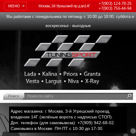
+7(903)
124-78-25
МЕНЮ
Москва, 3й Угрешский пр-д вл14Г
+7(903)
756-44-94
Мы работаем с понедельника по пятницу с 10:00 до 18:00, суббота и
воскресенье - выходные
Адрес магазина: г. Москва, 3-й Угрешский проезд,
владение 14Г (зелёные ворота с надписью СТОП).
Доп. телефон (для самовывоза): +7(909) 942-68-02.
Самовывоз в Москве: ПН-ПТ с 10-30 до 17-30.