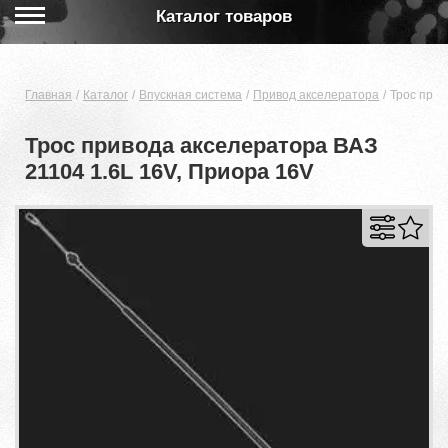
Каталог товаров
Главная
Каталог
Впускная система
Привод акселератора
Трос прив
Трос привода акселератора ВАЗ
21104 1.6L 16V, Приора 16V