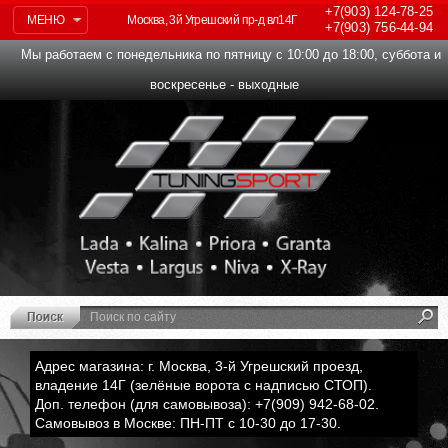
+7(903)
124-78-25
МЕНЮ
Москва, 3й Угрешский пр-д вл14Г
+7(903)
756-44-94
Мы работаем с понедельника по пятницу с 10:00 до 18:00, суббота и
воскресенье - выходные
Адрес магазина: г. Москва, 3-й Угрешский проезд,
владение 14Г (зелёные ворота с надписью СТОП).
Доп. телефон (для самовывоза): +7(909) 942-68-02.
Самовывоз в Москве: ПН-ПТ с 10-30 до 17-30.