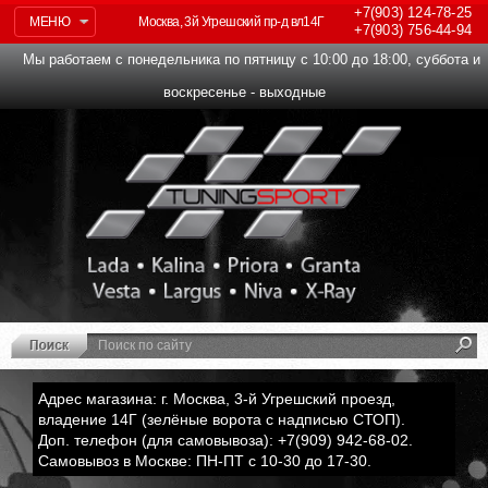
+7(903)
124-78-25
МЕНЮ
Москва, 3й Угрешский пр-д вл14Г
+7(903)
756-44-94
Мы работаем с понедельника по пятницу с 10:00 до 18:00, суббота и
воскресенье - выходные
Адрес магазина: г. Москва, 3-й Угрешский проезд,
владение 14Г (зелёные ворота с надписью СТОП).
Доп. телефон (для самовывоза): +7(909) 942-68-02.
Самовывоз в Москве: ПН-ПТ с 10-30 до 17-30.