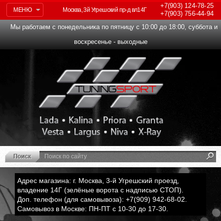
+7(903)
124-78-25
МЕНЮ
Москва, 3й Угрешский пр-д вл14Г
+7(903)
756-44-94
Мы работаем с понедельника по пятницу с 10:00 до 18:00, суббота и
воскресенье - выходные
Адрес магазина: г. Москва, 3-й Угрешский проезд,
владение 14Г (зелёные ворота с надписью СТОП).
Доп. телефон (для самовывоза): +7(909) 942-68-02.
Самовывоз в Москве: ПН-ПТ с 10-30 до 17-30.