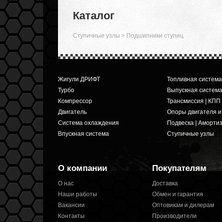
Каталог
Ступичные узлы
>
Подшипники ступиц
Жигули ДРИФТ
Топливная система
Турбо
Выпускная систем
Компрессор
Трансмиссия | КПП
Двигатель
Опоры двигателя 
Система охлаждения
Подвеска | Аморти
Впускная система
Ступичные узлы
О компании
Покупателям
О нас
Доставка
Наши работы
Обмен и гарантия
Вакансии
Оптовикам и дилерам
Контакты
Производители