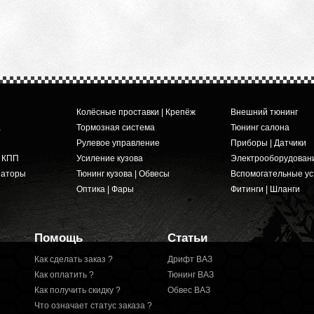
Колёсные проставки | Крепёж
Внешний тюнинг
а
Тормозная система
Тюнинг салона
Рулевое управление
Приборы | Датчики
и КПП
Усиление кузова
Электрооборудован
заторы
Тюнинг кузова | Обвесы
Вспомогательные ус
Оптика | Фары
Фитинги | Шланги
Помощь
Статьи
Как сделать заказ ?
Дрифт ВАЗ
Как оплатить ?
Тюнинг ВАЗ
Как получить скидку ?
Обвес ВАЗ
Что означает статус заказа ?