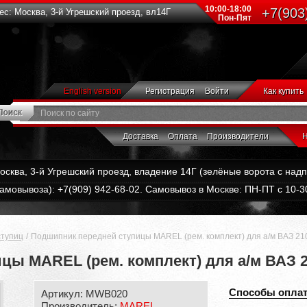
10:00-18:00
+7(903
с: Москва, 3-й Угрешский проезд, вл14Г
Пон-Пят
English version
Регистрация
Войти
Как купить
Доставка
Оплата
Производители
Н
Москва, 3-й Угрешский проезд, владение 14Г (зелёные ворота с на
амовывоза): +7(909) 942-68-02. Самовывоз в Москве: ПН-ПТ с 10-30
ступиц
Подшипник передней ступицы MAREL (рем. комплект) для а/м ВАЗ 210
ы MAREL (рем. комплект) для а/м ВАЗ 21
Способы опла
Артикул: MWB020
Производитель:
MAREL