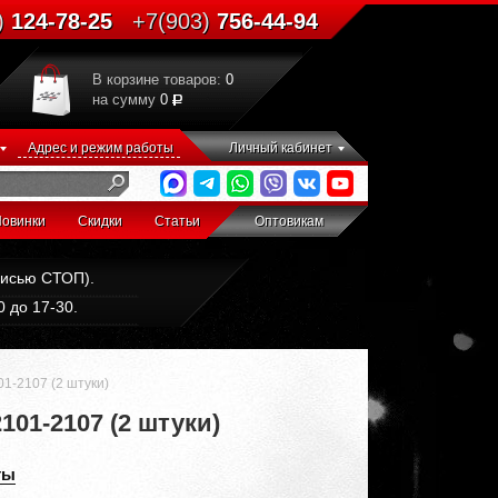
)
124-78-25
+7(903)
756-44-94
В корзине товаров:
0
на сумму
0
Адрес и режим работы
Личный кабинет
овинки
Скидки
Статьи
Оптовикам
дписью СТОП).
 до 17-30.
1-2107 (2 штуки)
01-2107 (2 штуки)
ты