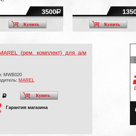
3500
135
Купить
Купить
MAREL (рем. комплект) для а/м
л: MWB020
одитель:
MAREL
0
Купить
a
Гарантия магазина