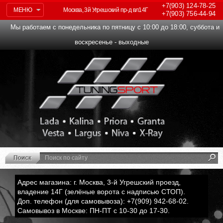
+7(903)
124-78-25
МЕНЮ
Москва, 3й Угрешский пр-д вл14Г
+7(903)
756-44-94
Мы работаем с понедельника по пятницу с 10:00 до 18:00, суббота и
воскресенье - выходные
Адрес магазина: г. Москва, 3-й Угрешский проезд,
владение 14Г (зелёные ворота с надписью СТОП).
Доп. телефон (для самовывоза): +7(909) 942-68-02.
Самовывоз в Москве: ПН-ПТ с 10-30 до 17-30.