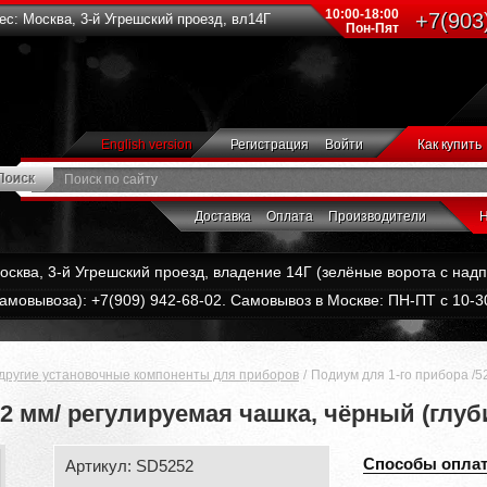
10:00-18:00
+7(903
с: Москва, 3-й Угрешский проезд, вл14Г
Пон-Пят
English version
Регистрация
Войти
Как купить
Доставка
Оплата
Производители
Н
Москва, 3-й Угрешский проезд, владение 14Г (зелёные ворота с на
амовывоза): +7(909) 942-68-02. Самовывоз в Москве: ПН-ПТ с 10-30
другие установочные компоненты для приборов
Подиум для 1-го прибора /5
52 мм/ регулируемая чашка, чёрный (глуб
Способы опла
Артикул: SD5252