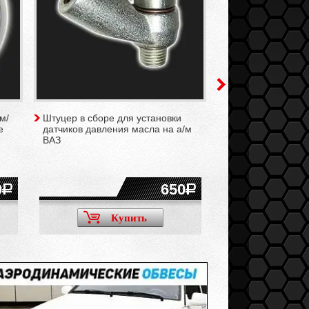
м/
Штуцер в сборе для установки
Подиум для 1-го 
е
датчиков давления масла на а/м
чёрный
ВАЗ
0
650
Купить
Ку