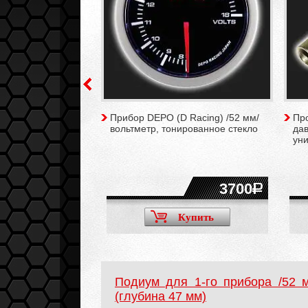
о прибора /52 мм/
Прибор DEPO (D Racing) /52 мм/
Про
вольтметр, тонированное стекло
да
ун
450
3700
Купить
Купить
Подиум для 1-го прибора /52 
(глубина 47 мм)