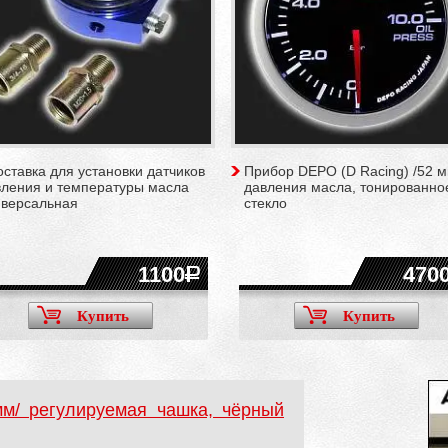
ставка для установки датчиков
Прибор DEPO (D Racing) /52 м
вления и температуры масла
давления масла, тонированно
иверсальная
стекло
1100
470
Купить
Купить
мм/ регулируемая чашка, чёрный