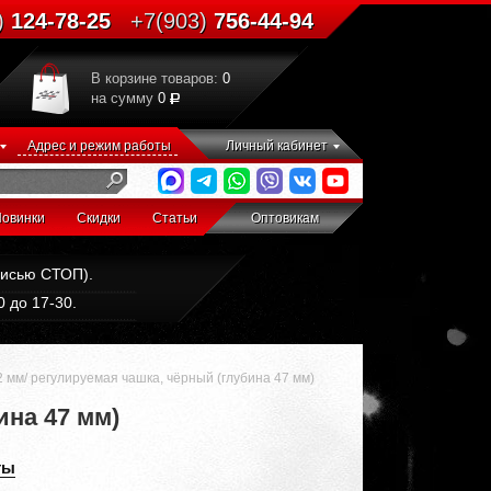
)
124-78-25
+7(903)
756-44-94
В корзине товаров:
0
на сумму
0
Адрес и режим работы
Личный кабинет
овинки
Скидки
Статьи
Оптовикам
дписью СТОП).
 до 17-30.
2 мм/ регулируемая чашка, чёрный (глубина 47 мм)
ина 47 мм)
ты