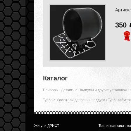
Артику
350
Каталог
Приборы | Датчики
>
Подиумы и другие установочн
Турбо
>
Указатели давления наддува / Турботаймер
Жигули ДРИФТ
Топливная система