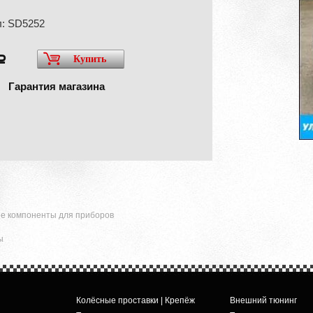
л: SD5252
Купить
a
Гарантия магазина
ые компоненты для приборов
ы
Колёсные проставки | Крепёж
Внешний тюнинг