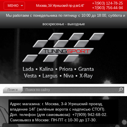
+7(903)
124-78-25
МЕНЮ
Москва, 3й Угрешский пр-д вл14Г
+7(903)
756-44-94
Мы работаем с понедельника по пятницу с 10:00 до 18:00, суббота и
воскресенье - выходные
Адрес магазина: г. Москва, 3-й Угрешский проезд,
владение 14Г (зелёные ворота с надписью СТОП).
Доп. телефон (для самовывоза): +7(909) 942-68-02.
Самовывоз в Москве: ПН-ПТ с 10-30 до 17-30.