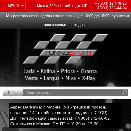
+7(903)
124-78-25
МЕНЮ
Москва, 3й Угрешский пр-д вл14Г
+7(903)
756-44-94
Мы работаем с понедельника по пятницу с 10:00 до 18:00, суббота и
воскресенье - выходные
Адрес магазина: г. Москва, 3-й Угрешский проезд,
владение 14Г (зелёные ворота с надписью СТОП).
Доп. телефон (для самовывоза): +7(909) 942-68-02.
Самовывоз в Москве: ПН-ПТ с 10-30 до 17-30.