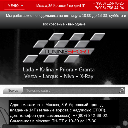
+7(903)
124-78-25
МЕНЮ
Москва, 3й Угрешский пр-д вл14Г
+7(903)
756-44-94
Мы работаем с понедельника по пятницу с 10:00 до 18:00, суббота и
воскресенье - выходные
Адрес магазина: г. Москва, 3-й Угрешский проезд,
владение 14Г (зелёные ворота с надписью СТОП).
Доп. телефон (для самовывоза): +7(909) 942-68-02.
Самовывоз в Москве: ПН-ПТ с 10-30 до 17-30.