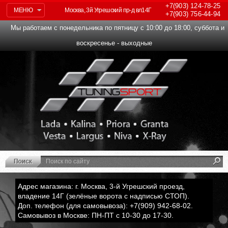
+7(903)
124-78-25
МЕНЮ
Москва, 3й Угрешский пр-д вл14Г
+7(903)
756-44-94
Мы работаем с понедельника по пятницу с 10:00 до 18:00, суббота и
воскресенье - выходные
Адрес магазина: г. Москва, 3-й Угрешский проезд,
владение 14Г (зелёные ворота с надписью СТОП).
Доп. телефон (для самовывоза): +7(909) 942-68-02.
Самовывоз в Москве: ПН-ПТ с 10-30 до 17-30.