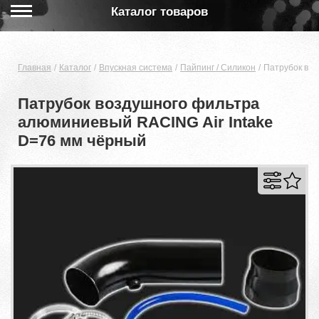
Каталог товаров
Главная
Каталог
Впускная система
Пайпинг / Силикон
Патрубок воз
Патрубок воздушного фильтра
алюминиевый RACING Air Intake
D=76 мм чёрный