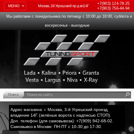
+7(903)
124-78-25
МЕНЮ
Москва, 3й Угрешский пр-д вл14Г
+7(903)
756-44-94
Мы работаем с понедельника по пятницу с 10:00 до 18:00, суббота и
воскресенье - выходные
Адрес магазина: г. Москва, 3-й Угрешский проезд,
владение 14Г (зелёные ворота с надписью СТОП).
Доп. телефон (для самовывоза): +7(909) 942-68-02.
Самовывоз в Москве: ПН-ПТ с 10-30 до 17-30.