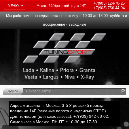
+7(903)
124-78-25
МЕНЮ
Москва, 3й Угрешский пр-д вл14Г
+7(903)
756-44-94
Мы работаем с понедельника по пятницу с 10:00 до 18:00, суббота и
воскресенье - выходные
Адрес магазина: г. Москва, 3-й Угрешский проезд,
владение 14Г (зелёные ворота с надписью СТОП).
Доп. телефон (для самовывоза): +7(909) 942-68-02.
Самовывоз в Москве: ПН-ПТ с 10-30 до 17-30.