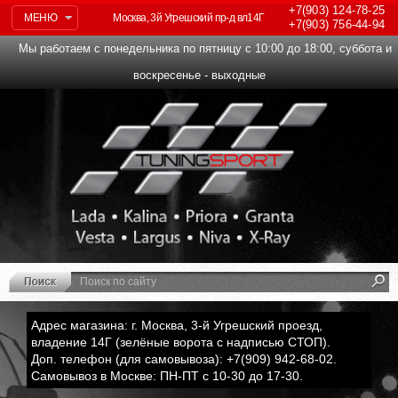
+7(903)
124-78-25
МЕНЮ
Москва, 3й Угрешский пр-д вл14Г
+7(903)
756-44-94
Мы работаем с понедельника по пятницу с 10:00 до 18:00, суббота и
воскресенье - выходные
Адрес магазина: г. Москва, 3-й Угрешский проезд,
владение 14Г (зелёные ворота с надписью СТОП).
Доп. телефон (для самовывоза): +7(909) 942-68-02.
Самовывоз в Москве: ПН-ПТ с 10-30 до 17-30.