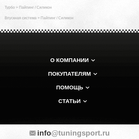
Турбо
>
Пайпинг / Силикон
Впускная система
>
Пайпинг / Силикон
О КОМПАНИИ
ПОКУПАТЕЛЯМ
ПОМОЩЬ
СТАТЬИ
info
@tuningsport.ru