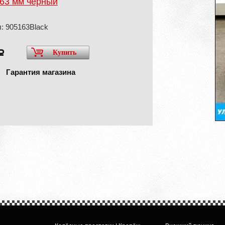
/63 мм чёрный
: 905163Black
Купить
a
Гарантия магазина