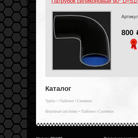
Патрубок силиконовый 90° D=51
Артикул
800
Каталог
Турбо
>
Пайпинг / Силикон
Впускная система
>
Пайпинг / Силикон