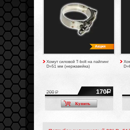
Хомут силовой T-bolt на пайпинг
Хом
D=51 мм (нержавейка)
D=
170
200
Купить