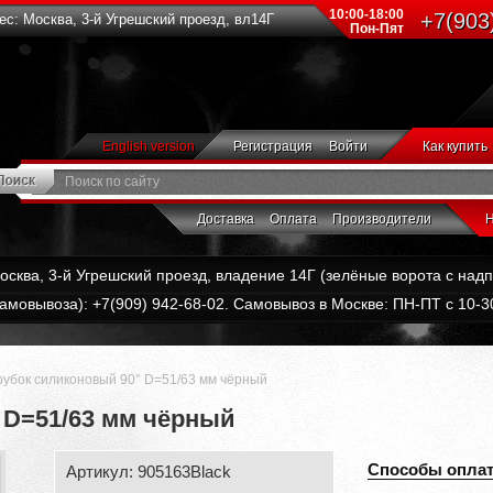
10:00-18:00
+7(903
с: Москва, 3-й Угрешский проезд, вл14Г
Пон-Пят
English version
Регистрация
Войти
Как купить
Доставка
Оплата
Производители
Н
Москва, 3-й Угрешский проезд, владение 14Г (зелёные ворота с на
амовывоза): +7(909) 942-68-02. Самовывоз в Москве: ПН-ПТ с 10-30
убок силиконовый 90° D=51/63 мм чёрный
 D=51/63 мм чёрный
Способы опла
Артикул: 905163Black