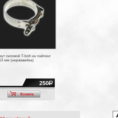
ут силовой T-bolt на пайпинг
63 мм (нержавейка)
250
Купить